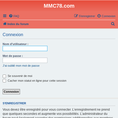
MMC78.com
FAQ
S’enregistrer
Connexion
R
Index du forum
e
Connexion
c
h
Nom d’utilisateur :
e
r
Mot de passe :
c
J’ai oublié mon mot de passe
h
e
Se souvenir de moi
Cacher mon statut en ligne pour cette session
r
S’ENREGISTRER
Vous devez être enregistré pour vous connecter. L’enregistrement ne prend
que quelques secondes et augmente vos possibilités. L’administrateur du
forum peut également accorder des permissions additionnelles aux membres