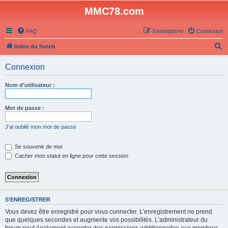
MMC78.com
FAQ
S’enregistrer
Connexion
R
Index du forum
e
Connexion
c
h
Nom d’utilisateur :
e
r
Mot de passe :
c
J’ai oublié mon mot de passe
h
e
Se souvenir de moi
Cacher mon statut en ligne pour cette session
r
S’ENREGISTRER
Vous devez être enregistré pour vous connecter. L’enregistrement ne prend
que quelques secondes et augmente vos possibilités. L’administrateur du
forum peut également accorder des permissions additionnelles aux membres