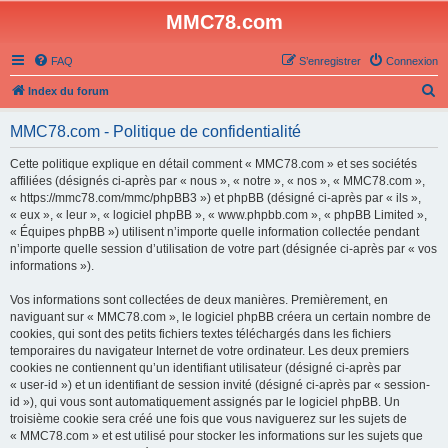
MMC78.com
FAQ
S’enregistrer
Connexion
R
Index du forum
e
MMC78.com - Politique de confidentialité
c
h
Cette politique explique en détail comment « MMC78.com » et ses sociétés
affiliées (désignés ci-après par « nous », « notre », « nos », « MMC78.com »,
e
« https://mmc78.com/mmc/phpBB3 ») et phpBB (désigné ci-après par « ils »,
r
« eux », « leur », « logiciel phpBB », « www.phpbb.com », « phpBB Limited »,
« Équipes phpBB ») utilisent n’importe quelle information collectée pendant
c
n’importe quelle session d’utilisation de votre part (désignée ci-après par « vos
h
informations »).
e
Vos informations sont collectées de deux manières. Premièrement, en
r
naviguant sur « MMC78.com », le logiciel phpBB créera un certain nombre de
cookies, qui sont des petits fichiers textes téléchargés dans les fichiers
temporaires du navigateur Internet de votre ordinateur. Les deux premiers
cookies ne contiennent qu’un identifiant utilisateur (désigné ci-après par
« user-id ») et un identifiant de session invité (désigné ci-après par « session-
id »), qui vous sont automatiquement assignés par le logiciel phpBB. Un
troisième cookie sera créé une fois que vous naviguerez sur les sujets de
« MMC78.com » et est utilisé pour stocker les informations sur les sujets que