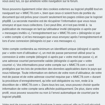
vous avez lus, ce qui améliore votre navigation sur le forum.
Nous pouvons également créer des cookies externes au logiciel phpBB tout en
naviguant sur « MMC78.com », bien que ceux-ci soient hors de portée du
document qui est prévu pour couvrir seulement les pages créées par le logiciel
phpBB. La seconde manière est de récupérer l’information que vous nous
envoyez et que nous collectons. Ceci peut être, et n’est pas limité à : la
publication de message en tant qu’utilisateur invité (désignée ci-après par
« messages invités »), l’enregistrement sur « MMC78.com » (désignée ici par
« votre compte ») et les messages que vous envoyez après l’enregistrement et
lors d’une connexion (désignés ici par « vos messages »).
Votre compte contiendra au minimum un identifiant unique (désigné ci-après
par « votre nom d’utilisateur »), un mot de passe personnel utilisé pour la
connexion à votre compte (désigné ci-après par « votre mot de passe »), et
une adresse courriel personnelle valide (désignée ci-après par « votre
courriel »). Vos informations pour votre compte sur « MMC78.com » sont
protégées par les lois de protection des données applicables dans le pays qui
nous héberge. Toute information en-dehors de votre nom d’utilisateur, de votre
mot de passe et de votre adresse courriel requise par « MMC78.com » durant
la procédure d’enregistrement, qu’elle soit obligatoire ou non, reste à la
discrétion de « MMC78.com ». Dans tous les cas, vous pouvez choisir quelle
information de votre compte sera affichée publiquement. De plus, dans votre
profil, vous pouvez souscrire ou non à l’envoi automatique de courriel par le
logiciel phpBB.
Votre mot de passe est crypté (hashage à sens unique) afin qu’il soit sécurisé.