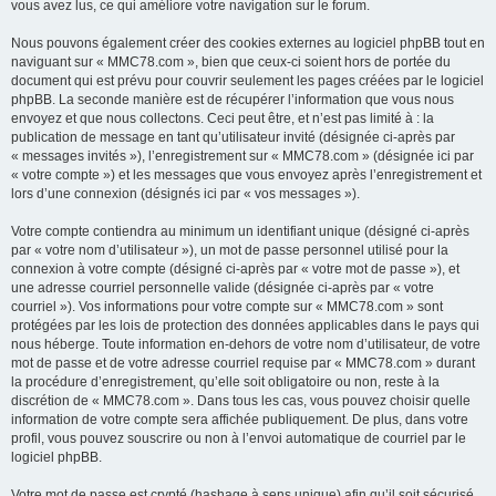
vous avez lus, ce qui améliore votre navigation sur le forum.
Nous pouvons également créer des cookies externes au logiciel phpBB tout en
naviguant sur « MMC78.com », bien que ceux-ci soient hors de portée du
document qui est prévu pour couvrir seulement les pages créées par le logiciel
phpBB. La seconde manière est de récupérer l’information que vous nous
envoyez et que nous collectons. Ceci peut être, et n’est pas limité à : la
publication de message en tant qu’utilisateur invité (désignée ci-après par
« messages invités »), l’enregistrement sur « MMC78.com » (désignée ici par
« votre compte ») et les messages que vous envoyez après l’enregistrement et
lors d’une connexion (désignés ici par « vos messages »).
Votre compte contiendra au minimum un identifiant unique (désigné ci-après
par « votre nom d’utilisateur »), un mot de passe personnel utilisé pour la
connexion à votre compte (désigné ci-après par « votre mot de passe »), et
une adresse courriel personnelle valide (désignée ci-après par « votre
courriel »). Vos informations pour votre compte sur « MMC78.com » sont
protégées par les lois de protection des données applicables dans le pays qui
nous héberge. Toute information en-dehors de votre nom d’utilisateur, de votre
mot de passe et de votre adresse courriel requise par « MMC78.com » durant
la procédure d’enregistrement, qu’elle soit obligatoire ou non, reste à la
discrétion de « MMC78.com ». Dans tous les cas, vous pouvez choisir quelle
information de votre compte sera affichée publiquement. De plus, dans votre
profil, vous pouvez souscrire ou non à l’envoi automatique de courriel par le
logiciel phpBB.
Votre mot de passe est crypté (hashage à sens unique) afin qu’il soit sécurisé.