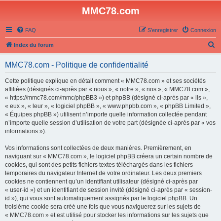
MMC78.com
FAQ
S’enregistrer
Connexion
R
Index du forum
e
MMC78.com - Politique de confidentialité
c
h
Cette politique explique en détail comment « MMC78.com » et ses sociétés
affiliées (désignés ci-après par « nous », « notre », « nos », « MMC78.com »,
e
« https://mmc78.com/mmc/phpBB3 ») et phpBB (désigné ci-après par « ils »,
r
« eux », « leur », « logiciel phpBB », « www.phpbb.com », « phpBB Limited »,
« Équipes phpBB ») utilisent n’importe quelle information collectée pendant
c
n’importe quelle session d’utilisation de votre part (désignée ci-après par « vos
h
informations »).
e
Vos informations sont collectées de deux manières. Premièrement, en
r
naviguant sur « MMC78.com », le logiciel phpBB créera un certain nombre de
cookies, qui sont des petits fichiers textes téléchargés dans les fichiers
temporaires du navigateur Internet de votre ordinateur. Les deux premiers
cookies ne contiennent qu’un identifiant utilisateur (désigné ci-après par
« user-id ») et un identifiant de session invité (désigné ci-après par « session-
id »), qui vous sont automatiquement assignés par le logiciel phpBB. Un
troisième cookie sera créé une fois que vous naviguerez sur les sujets de
« MMC78.com » et est utilisé pour stocker les informations sur les sujets que