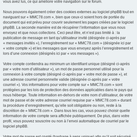
vous avez lus, ce qui améliore votre navigation sur le forum.
Nous pouvons également créer des cookies externes au logiciel phpBB tout en
naviguant sur « MMC78.com », bien que ceux-ci soient hors de portée du
document qui est prévu pour couvrir seulement les pages créées par le logiciel
phpBB. La seconde manière est de récupérer l’information que vous nous
envoyez et que nous collectons. Ceci peut être, et n’est pas limité à : la
publication de message en tant qu’utilisateur invité (désignée ci-après par
« messages invités »), l’enregistrement sur « MMC78.com » (désignée ici par
« votre compte ») et les messages que vous envoyez après l’enregistrement et
lors d’une connexion (désignés ici par « vos messages »).
Votre compte contiendra au minimum un identifiant unique (désigné ci-après
par « votre nom d’utilisateur »), un mot de passe personnel utilisé pour la
connexion à votre compte (désigné ci-après par « votre mot de passe »), et
une adresse courriel personnelle valide (désignée ci-après par « votre
courriel »). Vos informations pour votre compte sur « MMC78.com » sont
protégées par les lois de protection des données applicables dans le pays qui
nous héberge. Toute information en-dehors de votre nom d’utilisateur, de votre
mot de passe et de votre adresse courriel requise par « MMC78.com » durant
la procédure d’enregistrement, qu’elle soit obligatoire ou non, reste à la
discrétion de « MMC78.com ». Dans tous les cas, vous pouvez choisir quelle
information de votre compte sera affichée publiquement. De plus, dans votre
profil, vous pouvez souscrire ou non à l’envoi automatique de courriel par le
logiciel phpBB.
Votre mot de passe est crypté (hashage à sens unique) afin qu’il soit sécurisé.