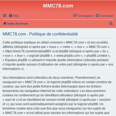
MMC78.com
FAQ
S’enregistrer
Connexion
R
Index du forum
e
MMC78.com - Politique de confidentialité
c
h
Cette politique explique en détail comment « MMC78.com » et ses sociétés
affiliées (désignés ci-après par « nous », « notre », « nos », « MMC78.com »,
e
« https://mmc78.com/mmc/phpBB3 ») et phpBB (désigné ci-après par « ils »,
r
« eux », « leur », « logiciel phpBB », « www.phpbb.com », « phpBB Limited »,
« Équipes phpBB ») utilisent n’importe quelle information collectée pendant
c
n’importe quelle session d’utilisation de votre part (désignée ci-après par « vos
h
informations »).
e
Vos informations sont collectées de deux manières. Premièrement, en
r
naviguant sur « MMC78.com », le logiciel phpBB créera un certain nombre de
cookies, qui sont des petits fichiers textes téléchargés dans les fichiers
temporaires du navigateur Internet de votre ordinateur. Les deux premiers
cookies ne contiennent qu’un identifiant utilisateur (désigné ci-après par
« user-id ») et un identifiant de session invité (désigné ci-après par « session-
id »), qui vous sont automatiquement assignés par le logiciel phpBB. Un
troisième cookie sera créé une fois que vous naviguerez sur les sujets de
« MMC78.com » et est utilisé pour stocker les informations sur les sujets que