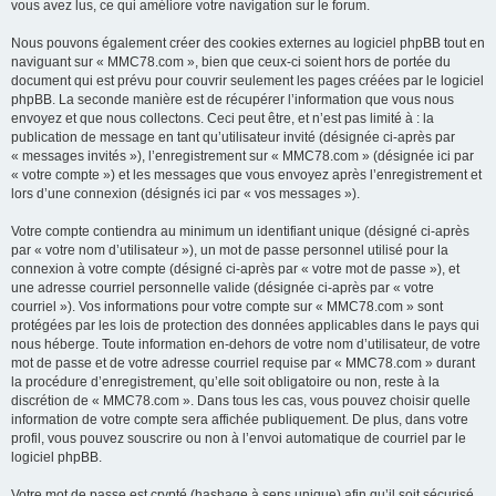
vous avez lus, ce qui améliore votre navigation sur le forum.
Nous pouvons également créer des cookies externes au logiciel phpBB tout en
naviguant sur « MMC78.com », bien que ceux-ci soient hors de portée du
document qui est prévu pour couvrir seulement les pages créées par le logiciel
phpBB. La seconde manière est de récupérer l’information que vous nous
envoyez et que nous collectons. Ceci peut être, et n’est pas limité à : la
publication de message en tant qu’utilisateur invité (désignée ci-après par
« messages invités »), l’enregistrement sur « MMC78.com » (désignée ici par
« votre compte ») et les messages que vous envoyez après l’enregistrement et
lors d’une connexion (désignés ici par « vos messages »).
Votre compte contiendra au minimum un identifiant unique (désigné ci-après
par « votre nom d’utilisateur »), un mot de passe personnel utilisé pour la
connexion à votre compte (désigné ci-après par « votre mot de passe »), et
une adresse courriel personnelle valide (désignée ci-après par « votre
courriel »). Vos informations pour votre compte sur « MMC78.com » sont
protégées par les lois de protection des données applicables dans le pays qui
nous héberge. Toute information en-dehors de votre nom d’utilisateur, de votre
mot de passe et de votre adresse courriel requise par « MMC78.com » durant
la procédure d’enregistrement, qu’elle soit obligatoire ou non, reste à la
discrétion de « MMC78.com ». Dans tous les cas, vous pouvez choisir quelle
information de votre compte sera affichée publiquement. De plus, dans votre
profil, vous pouvez souscrire ou non à l’envoi automatique de courriel par le
logiciel phpBB.
Votre mot de passe est crypté (hashage à sens unique) afin qu’il soit sécurisé.