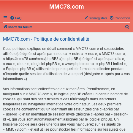
MMC78.com
FAQ
S’enregistrer
Connexion
R
Index du forum
e
MMC78.com - Politique de confidentialité
c
h
Cette politique explique en détail comment « MMC78.com » et ses sociétés
affiliées (désignés ci-après par « nous », « notre », « nos », « MMC78.com »,
e
« https://mmc78.com/mmc/phpBB3 ») et phpBB (désigné ci-après par « ils »,
r
« eux », « leur », « logiciel phpBB », « www.phpbb.com », « phpBB Limited »,
« Équipes phpBB ») utilisent n’importe quelle information collectée pendant
c
n’importe quelle session d’utilisation de votre part (désignée ci-après par « vos
h
informations »).
e
Vos informations sont collectées de deux manières. Premièrement, en
r
naviguant sur « MMC78.com », le logiciel phpBB créera un certain nombre de
cookies, qui sont des petits fichiers textes téléchargés dans les fichiers
temporaires du navigateur Internet de votre ordinateur. Les deux premiers
cookies ne contiennent qu’un identifiant utilisateur (désigné ci-après par
« user-id ») et un identifiant de session invité (désigné ci-après par « session-
id »), qui vous sont automatiquement assignés par le logiciel phpBB. Un
troisième cookie sera créé une fois que vous naviguerez sur les sujets de
« MMC78.com » et est utilisé pour stocker les informations sur les sujets que