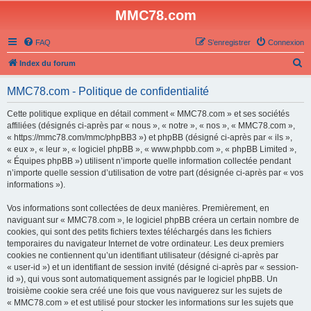
MMC78.com
FAQ
S’enregistrer
Connexion
R
Index du forum
e
MMC78.com - Politique de confidentialité
c
h
Cette politique explique en détail comment « MMC78.com » et ses sociétés
affiliées (désignés ci-après par « nous », « notre », « nos », « MMC78.com »,
e
« https://mmc78.com/mmc/phpBB3 ») et phpBB (désigné ci-après par « ils »,
r
« eux », « leur », « logiciel phpBB », « www.phpbb.com », « phpBB Limited »,
« Équipes phpBB ») utilisent n’importe quelle information collectée pendant
c
n’importe quelle session d’utilisation de votre part (désignée ci-après par « vos
h
informations »).
e
Vos informations sont collectées de deux manières. Premièrement, en
r
naviguant sur « MMC78.com », le logiciel phpBB créera un certain nombre de
cookies, qui sont des petits fichiers textes téléchargés dans les fichiers
temporaires du navigateur Internet de votre ordinateur. Les deux premiers
cookies ne contiennent qu’un identifiant utilisateur (désigné ci-après par
« user-id ») et un identifiant de session invité (désigné ci-après par « session-
id »), qui vous sont automatiquement assignés par le logiciel phpBB. Un
troisième cookie sera créé une fois que vous naviguerez sur les sujets de
« MMC78.com » et est utilisé pour stocker les informations sur les sujets que