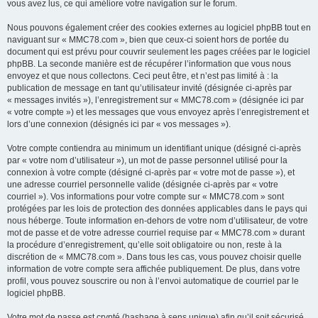
vous avez lus, ce qui améliore votre navigation sur le forum.
Nous pouvons également créer des cookies externes au logiciel phpBB tout en
naviguant sur « MMC78.com », bien que ceux-ci soient hors de portée du
document qui est prévu pour couvrir seulement les pages créées par le logiciel
phpBB. La seconde manière est de récupérer l’information que vous nous
envoyez et que nous collectons. Ceci peut être, et n’est pas limité à : la
publication de message en tant qu’utilisateur invité (désignée ci-après par
« messages invités »), l’enregistrement sur « MMC78.com » (désignée ici par
« votre compte ») et les messages que vous envoyez après l’enregistrement et
lors d’une connexion (désignés ici par « vos messages »).
Votre compte contiendra au minimum un identifiant unique (désigné ci-après
par « votre nom d’utilisateur »), un mot de passe personnel utilisé pour la
connexion à votre compte (désigné ci-après par « votre mot de passe »), et
une adresse courriel personnelle valide (désignée ci-après par « votre
courriel »). Vos informations pour votre compte sur « MMC78.com » sont
protégées par les lois de protection des données applicables dans le pays qui
nous héberge. Toute information en-dehors de votre nom d’utilisateur, de votre
mot de passe et de votre adresse courriel requise par « MMC78.com » durant
la procédure d’enregistrement, qu’elle soit obligatoire ou non, reste à la
discrétion de « MMC78.com ». Dans tous les cas, vous pouvez choisir quelle
information de votre compte sera affichée publiquement. De plus, dans votre
profil, vous pouvez souscrire ou non à l’envoi automatique de courriel par le
logiciel phpBB.
Votre mot de passe est crypté (hashage à sens unique) afin qu’il soit sécurisé.