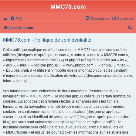
MMC78.com
FAQ
S’enregistrer
Connexion
R
Index du forum
e
MMC78.com - Politique de confidentialité
c
h
Cette politique explique en détail comment « MMC78.com » et ses sociétés
affiliées (désignés ci-après par « nous », « notre », « nos », « MMC78.com »,
e
« https://mmc78.com/mmc/phpBB3 ») et phpBB (désigné ci-après par « ils »,
r
« eux », « leur », « logiciel phpBB », « www.phpbb.com », « phpBB Limited »,
« Équipes phpBB ») utilisent n’importe quelle information collectée pendant
c
n’importe quelle session d’utilisation de votre part (désignée ci-après par « vos
h
informations »).
e
Vos informations sont collectées de deux manières. Premièrement, en
r
naviguant sur « MMC78.com », le logiciel phpBB créera un certain nombre de
cookies, qui sont des petits fichiers textes téléchargés dans les fichiers
temporaires du navigateur Internet de votre ordinateur. Les deux premiers
cookies ne contiennent qu’un identifiant utilisateur (désigné ci-après par
« user-id ») et un identifiant de session invité (désigné ci-après par « session-
id »), qui vous sont automatiquement assignés par le logiciel phpBB. Un
troisième cookie sera créé une fois que vous naviguerez sur les sujets de
« MMC78.com » et est utilisé pour stocker les informations sur les sujets que