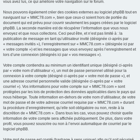
vous avez lus, ce qui améliore votre navigation sur le forum.
Nous pouvons également créer des cookies externes au logiciel phpBB tout en
naviguant sur « MMC78.com », bien que ceux-ci soient hors de portée du
document qui est prévu pour couvrir seulement les pages créées par le logiciel
phpBB. La seconde manière est de récupérer l’information que vous nous
envoyez et que nous collectons. Ceci peut être, et n’est pas limité à : la
publication de message en tant qu’utilisateur invité (désignée ci-après par
« messages invités »), l’enregistrement sur « MMC78.com » (désignée ici par
« votre compte ») et les messages que vous envoyez après l’enregistrement et
lors d’une connexion (désignés ici par « vos messages »).
Votre compte contiendra au minimum un identifiant unique (désigné ci-après
par « votre nom d’utilisateur »), un mot de passe personnel utilisé pour la
connexion à votre compte (désigné ci-après par « votre mot de passe »), et
une adresse courriel personnelle valide (désignée ci-après par « votre
courriel »). Vos informations pour votre compte sur « MMC78.com » sont
protégées par les lois de protection des données applicables dans le pays qui
nous héberge. Toute information en-dehors de votre nom d’utilisateur, de votre
mot de passe et de votre adresse courriel requise par « MMC78.com » durant
la procédure d’enregistrement, qu’elle soit obligatoire ou non, reste à la
discrétion de « MMC78.com ». Dans tous les cas, vous pouvez choisir quelle
information de votre compte sera affichée publiquement. De plus, dans votre
profil, vous pouvez souscrire ou non à l’envoi automatique de courriel par le
logiciel phpBB.
Votre mot de passe est crypté (hashage à sens unique) afin qu’il soit sécurisé.