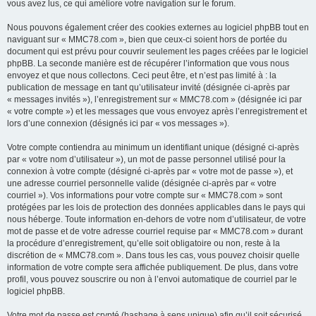
vous avez lus, ce qui améliore votre navigation sur le forum.
Nous pouvons également créer des cookies externes au logiciel phpBB tout en
naviguant sur « MMC78.com », bien que ceux-ci soient hors de portée du
document qui est prévu pour couvrir seulement les pages créées par le logiciel
phpBB. La seconde manière est de récupérer l’information que vous nous
envoyez et que nous collectons. Ceci peut être, et n’est pas limité à : la
publication de message en tant qu’utilisateur invité (désignée ci-après par
« messages invités »), l’enregistrement sur « MMC78.com » (désignée ici par
« votre compte ») et les messages que vous envoyez après l’enregistrement et
lors d’une connexion (désignés ici par « vos messages »).
Votre compte contiendra au minimum un identifiant unique (désigné ci-après
par « votre nom d’utilisateur »), un mot de passe personnel utilisé pour la
connexion à votre compte (désigné ci-après par « votre mot de passe »), et
une adresse courriel personnelle valide (désignée ci-après par « votre
courriel »). Vos informations pour votre compte sur « MMC78.com » sont
protégées par les lois de protection des données applicables dans le pays qui
nous héberge. Toute information en-dehors de votre nom d’utilisateur, de votre
mot de passe et de votre adresse courriel requise par « MMC78.com » durant
la procédure d’enregistrement, qu’elle soit obligatoire ou non, reste à la
discrétion de « MMC78.com ». Dans tous les cas, vous pouvez choisir quelle
information de votre compte sera affichée publiquement. De plus, dans votre
profil, vous pouvez souscrire ou non à l’envoi automatique de courriel par le
logiciel phpBB.
Votre mot de passe est crypté (hashage à sens unique) afin qu’il soit sécurisé.