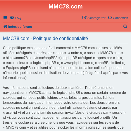
MMC78.com
FAQ
S’enregistrer
Connexion
R
Index du forum
e
MMC78.com - Politique de confidentialité
c
h
Cette politique explique en détail comment « MMC78.com » et ses sociétés
affiliées (désignés ci-après par « nous », « notre », « nos », « MMC78.com »,
e
« https://mmc78.com/mmc/phpBB3 ») et phpBB (désigné ci-après par « ils »,
r
« eux », « leur », « logiciel phpBB », « www.phpbb.com », « phpBB Limited »,
« Équipes phpBB ») utilisent n’importe quelle information collectée pendant
c
n’importe quelle session d’utilisation de votre part (désignée ci-après par « vos
h
informations »).
e
Vos informations sont collectées de deux manières. Premièrement, en
r
naviguant sur « MMC78.com », le logiciel phpBB créera un certain nombre de
cookies, qui sont des petits fichiers textes téléchargés dans les fichiers
temporaires du navigateur Internet de votre ordinateur. Les deux premiers
cookies ne contiennent qu’un identifiant utilisateur (désigné ci-après par
« user-id ») et un identifiant de session invité (désigné ci-après par « session-
id »), qui vous sont automatiquement assignés par le logiciel phpBB. Un
troisième cookie sera créé une fois que vous naviguerez sur les sujets de
« MMC78.com » et est utilisé pour stocker les informations sur les sujets que