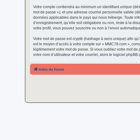
Votre compte contiendra au minimum un identifiant unique (dési
mot de passe »), et une adresse courriel personnelle valide (d
données applicables dans le pays qui nous héberge. Toute info
d’enregistrement, qu’elle soit obligatoire ou non, reste à la 
votre profil, vous pouvez souscrire ou non à l’envoi automatique
Votre mot de passe est crypté (hashage à sens unique) afin qu’i
est le moyen d’accès à votre compte sur « MMC78.com », cons
légitimement votre mot de passe. Si vous oubliez votre mot de 
votre nom d’utilisateur et votre courriel, alors le logiciel ph
Index du forum