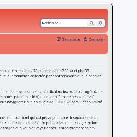
Rechercher
Recherche avancé
S’enregistrer
Connexion
C78.com », « https://mmc78.com/mmc/phpBB3 ») et phpBB
 quelle information collectée pendant n’importe quelle session
cookies, qui sont des petits fichiers textes téléchargés dans
i-après par « user-id ») et un identifiant de session invité
vous naviguerez sur les sujets de « MMC78.com » et est utilisé
tée du document qui est prévu pour couvrir seulement les
e, et n’est pas limité à : la publication de message en tant
 messages que vous envoyez après l’enregistrement et lors