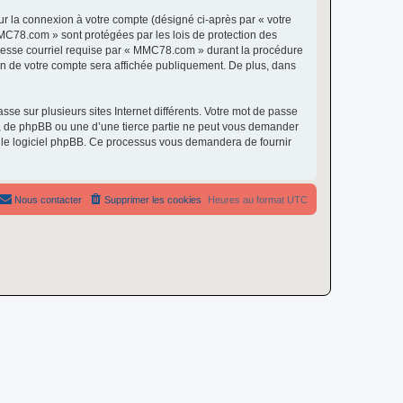
ur la connexion à votre compte (désigné ci-après par « votre
MMC78.com » sont protégées par les lois de protection des
dresse courriel requise par « MMC78.com » durant la procédure
ion de votre compte sera affichée publiquement. De plus, dans
se sur plusieurs sites Internet différents. Votre mot de passe
 de phpBB ou une d’une tierce partie ne peut vous demander
ar le logiciel phpBB. Ce processus vous demandera de fournir
Nous contacter
Supprimer les cookies
Heures au format
UTC