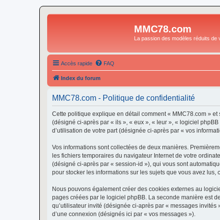
MMC78.com
La passion des modèles réduits de v
Accès rapide
FAQ
Index du forum
MMC78.com - Politique de confidentialité
Cette politique explique en détail comment « MMC78.com » et s
(désigné ci-après par « ils », « eux », « leur », « logiciel ph
d’utilisation de votre part (désignée ci-après par « vos informati
Vos informations sont collectées de deux manières. Premièremen
les fichiers temporaires du navigateur Internet de votre ordinate
(désigné ci-après par « session-id »), qui vous sont automatiq
pour stocker les informations sur les sujets que vous avez lus, 
Nous pouvons également créer des cookies externes au logicie
pages créées par le logiciel phpBB. La seconde manière est de r
qu’utilisateur invité (désignée ci-après par « messages invité
d’une connexion (désignés ici par « vos messages »).