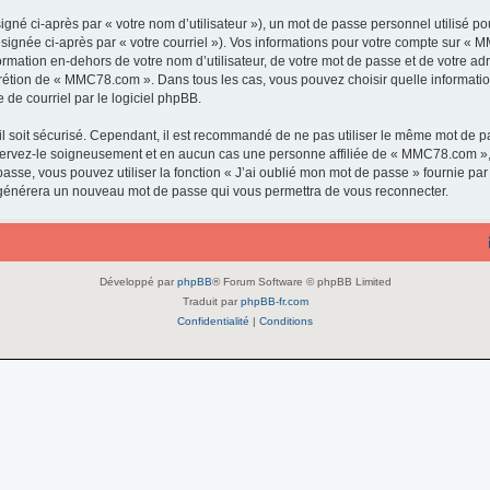
gné ci-après par « votre nom d’utilisateur »), un mot de passe personnel utilisé po
ésignée ci-après par « votre courriel »). Vos informations pour votre compte sur « 
rmation en-dehors de votre nom d’utilisateur, de votre mot de passe et de votre a
discrétion de « MMC78.com ». Dans tous les cas, vous pouvez choisir quelle informat
 de courriel par le logiciel phpBB.
l soit sécurisé. Cependant, il est recommandé de ne pas utiliser le même mot de pas
ervez-le soigneusement et en aucun cas une personne affiliée de « MMC78.com »,
passe, vous pouvez utiliser la fonction « J’ai oublié mon mot de passe » fournie p
pBB générera un nouveau mot de passe qui vous permettra de vous reconnecter.
Développé par
phpBB
® Forum Software © phpBB Limited
Traduit par
phpBB-fr.com
Confidentialité
|
Conditions