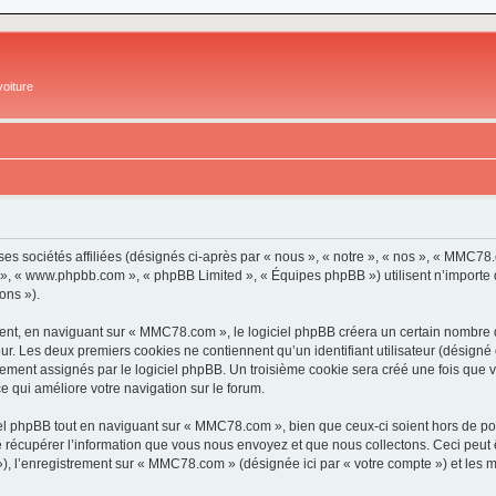
oiture
es sociétés affiliées (désignés ci-après par « nous », « notre », « nos », « MM
pBB », « www.phpbb.com », « phpBB Limited », « Équipes phpBB ») utilisent n’importe
ons »).
t, en naviguant sur « MMC78.com », le logiciel phpBB créera un certain nombre de 
ur. Les deux premiers cookies ne contiennent qu’un identifiant utilisateur (désigné c
uement assignés par le logiciel phpBB. Un troisième cookie sera créé une fois que 
ce qui améliore votre navigation sur le forum.
l phpBB tout en naviguant sur « MMC78.com », bien que ceux-ci soient hors de por
écupérer l’information que vous nous envoyez et que nous collectons. Ceci peut êtr
s »), l’enregistrement sur « MMC78.com » (désignée ici par « votre compte ») et les