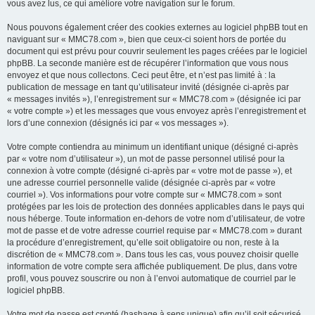
vous avez lus, ce qui améliore votre navigation sur le forum.
Nous pouvons également créer des cookies externes au logiciel phpBB tout en
naviguant sur « MMC78.com », bien que ceux-ci soient hors de portée du
document qui est prévu pour couvrir seulement les pages créées par le logiciel
phpBB. La seconde manière est de récupérer l’information que vous nous
envoyez et que nous collectons. Ceci peut être, et n’est pas limité à : la
publication de message en tant qu’utilisateur invité (désignée ci-après par
« messages invités »), l’enregistrement sur « MMC78.com » (désignée ici par
« votre compte ») et les messages que vous envoyez après l’enregistrement et
lors d’une connexion (désignés ici par « vos messages »).
Votre compte contiendra au minimum un identifiant unique (désigné ci-après
par « votre nom d’utilisateur »), un mot de passe personnel utilisé pour la
connexion à votre compte (désigné ci-après par « votre mot de passe »), et
une adresse courriel personnelle valide (désignée ci-après par « votre
courriel »). Vos informations pour votre compte sur « MMC78.com » sont
protégées par les lois de protection des données applicables dans le pays qui
nous héberge. Toute information en-dehors de votre nom d’utilisateur, de votre
mot de passe et de votre adresse courriel requise par « MMC78.com » durant
la procédure d’enregistrement, qu’elle soit obligatoire ou non, reste à la
discrétion de « MMC78.com ». Dans tous les cas, vous pouvez choisir quelle
information de votre compte sera affichée publiquement. De plus, dans votre
profil, vous pouvez souscrire ou non à l’envoi automatique de courriel par le
logiciel phpBB.
Votre mot de passe est crypté (hashage à sens unique) afin qu’il soit sécurisé.