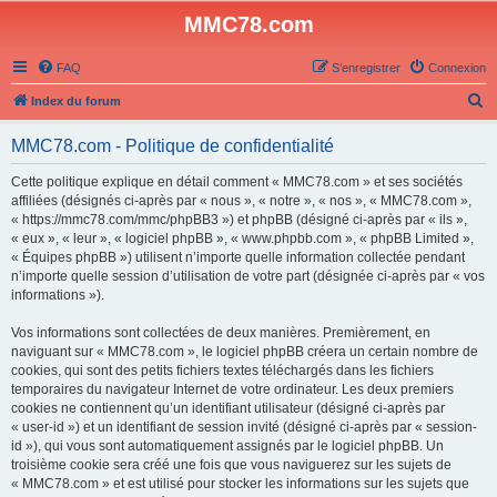
MMC78.com
FAQ
S’enregistrer
Connexion
R
Index du forum
e
MMC78.com - Politique de confidentialité
c
h
Cette politique explique en détail comment « MMC78.com » et ses sociétés
affiliées (désignés ci-après par « nous », « notre », « nos », « MMC78.com »,
e
« https://mmc78.com/mmc/phpBB3 ») et phpBB (désigné ci-après par « ils »,
r
« eux », « leur », « logiciel phpBB », « www.phpbb.com », « phpBB Limited »,
« Équipes phpBB ») utilisent n’importe quelle information collectée pendant
c
n’importe quelle session d’utilisation de votre part (désignée ci-après par « vos
h
informations »).
e
Vos informations sont collectées de deux manières. Premièrement, en
r
naviguant sur « MMC78.com », le logiciel phpBB créera un certain nombre de
cookies, qui sont des petits fichiers textes téléchargés dans les fichiers
temporaires du navigateur Internet de votre ordinateur. Les deux premiers
cookies ne contiennent qu’un identifiant utilisateur (désigné ci-après par
« user-id ») et un identifiant de session invité (désigné ci-après par « session-
id »), qui vous sont automatiquement assignés par le logiciel phpBB. Un
troisième cookie sera créé une fois que vous naviguerez sur les sujets de
« MMC78.com » et est utilisé pour stocker les informations sur les sujets que