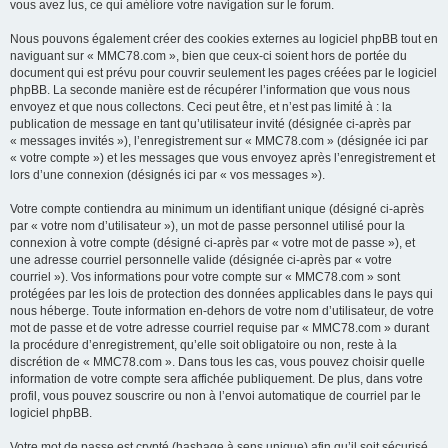
vous avez lus, ce qui améliore votre navigation sur le forum.
Nous pouvons également créer des cookies externes au logiciel phpBB tout en
naviguant sur « MMC78.com », bien que ceux-ci soient hors de portée du
document qui est prévu pour couvrir seulement les pages créées par le logiciel
phpBB. La seconde manière est de récupérer l’information que vous nous
envoyez et que nous collectons. Ceci peut être, et n’est pas limité à : la
publication de message en tant qu’utilisateur invité (désignée ci-après par
« messages invités »), l’enregistrement sur « MMC78.com » (désignée ici par
« votre compte ») et les messages que vous envoyez après l’enregistrement et
lors d’une connexion (désignés ici par « vos messages »).
Votre compte contiendra au minimum un identifiant unique (désigné ci-après
par « votre nom d’utilisateur »), un mot de passe personnel utilisé pour la
connexion à votre compte (désigné ci-après par « votre mot de passe »), et
une adresse courriel personnelle valide (désignée ci-après par « votre
courriel »). Vos informations pour votre compte sur « MMC78.com » sont
protégées par les lois de protection des données applicables dans le pays qui
nous héberge. Toute information en-dehors de votre nom d’utilisateur, de votre
mot de passe et de votre adresse courriel requise par « MMC78.com » durant
la procédure d’enregistrement, qu’elle soit obligatoire ou non, reste à la
discrétion de « MMC78.com ». Dans tous les cas, vous pouvez choisir quelle
information de votre compte sera affichée publiquement. De plus, dans votre
profil, vous pouvez souscrire ou non à l’envoi automatique de courriel par le
logiciel phpBB.
Votre mot de passe est crypté (hashage à sens unique) afin qu’il soit sécurisé.