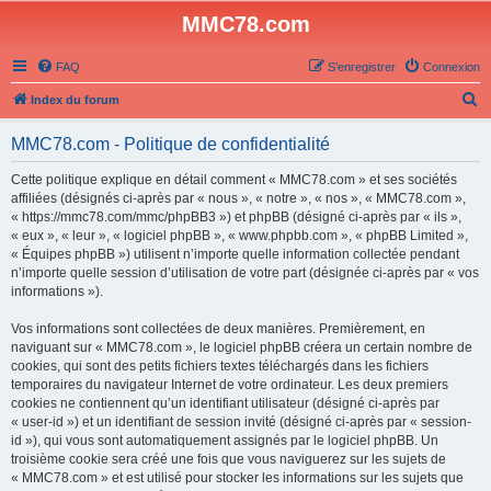
MMC78.com
FAQ
S’enregistrer
Connexion
R
Index du forum
e
MMC78.com - Politique de confidentialité
c
h
Cette politique explique en détail comment « MMC78.com » et ses sociétés
affiliées (désignés ci-après par « nous », « notre », « nos », « MMC78.com »,
e
« https://mmc78.com/mmc/phpBB3 ») et phpBB (désigné ci-après par « ils »,
r
« eux », « leur », « logiciel phpBB », « www.phpbb.com », « phpBB Limited »,
« Équipes phpBB ») utilisent n’importe quelle information collectée pendant
c
n’importe quelle session d’utilisation de votre part (désignée ci-après par « vos
h
informations »).
e
Vos informations sont collectées de deux manières. Premièrement, en
r
naviguant sur « MMC78.com », le logiciel phpBB créera un certain nombre de
cookies, qui sont des petits fichiers textes téléchargés dans les fichiers
temporaires du navigateur Internet de votre ordinateur. Les deux premiers
cookies ne contiennent qu’un identifiant utilisateur (désigné ci-après par
« user-id ») et un identifiant de session invité (désigné ci-après par « session-
id »), qui vous sont automatiquement assignés par le logiciel phpBB. Un
troisième cookie sera créé une fois que vous naviguerez sur les sujets de
« MMC78.com » et est utilisé pour stocker les informations sur les sujets que