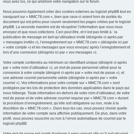
vous avez lus, ce qui améliore votre navigation sur le forum.
Nous pouvons également créer des cookies externes au logiciel phpBB tout en
naviguant sur « MMC78.com », bien que ceux-ci soient hors de portée du
document qui est prévu pour couvrir seulement les pages créées par le logiciel
phpBB. La seconde manière est de récupérer l’information que vous nous
envoyez et que nous collectons. Ceci peut être, et n’est pas limité à : la
publication de message en tant qu’utilisateur invité (désignée ci-après par
« messages invités »), l’enregistrement sur « MMC78.com » (désignée ici par
« votre compte ») et les messages que vous envoyez après l’enregistrement et
lors d’une connexion (désignés ici par « vos messages »).
Votre compte contiendra au minimum un identifiant unique (désigné ci-après
par « votre nom d’utilisateur »), un mot de passe personnel utilisé pour la
connexion à votre compte (désigné ci-après par « votre mot de passe »), et
une adresse courriel personnelle valide (désignée ci-après par « votre
courriel »). Vos informations pour votre compte sur « MMC78.com » sont
protégées par les lois de protection des données applicables dans le pays qui
nous héberge. Toute information en-dehors de votre nom d’utilisateur, de votre
mot de passe et de votre adresse courriel requise par « MMC78.com » durant
la procédure d’enregistrement, qu’elle soit obligatoire ou non, reste à la
discrétion de « MMC78.com ». Dans tous les cas, vous pouvez choisir quelle
information de votre compte sera affichée publiquement. De plus, dans votre
profil, vous pouvez souscrire ou non à l’envoi automatique de courriel par le
logiciel phpBB.
Votre mot de passe est crypté (hashage à sens unique) afin qu’il soit sécurisé.