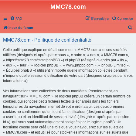
MMC78.com
FAQ
S’enregistrer
Connexion
R
Index du forum
e
MMC78.com - Politique de confidentialité
c
h
Cette politique explique en détail comment « MMC78.com » et ses sociétés
affiliées (désignés ci-après par « nous », « notre », « nos », « MMC78.com »,
e
« https://mmc78.com/mmc/phpBB3 ») et phpBB (désigné ci-après par « ils »,
r
« eux », « leur », « logiciel phpBB », « www.phpbb.com », « phpBB Limited »,
« Équipes phpBB ») utilisent n’importe quelle information collectée pendant
c
n’importe quelle session d’utilisation de votre part (désignée ci-après par « vos
h
informations »).
e
Vos informations sont collectées de deux manières. Premièrement, en
r
naviguant sur « MMC78.com », le logiciel phpBB créera un certain nombre de
cookies, qui sont des petits fichiers textes téléchargés dans les fichiers
temporaires du navigateur Internet de votre ordinateur. Les deux premiers
cookies ne contiennent qu’un identifiant utilisateur (désigné ci-après par
« user-id ») et un identifiant de session invité (désigné ci-après par « session-
id »), qui vous sont automatiquement assignés par le logiciel phpBB. Un
troisième cookie sera créé une fois que vous naviguerez sur les sujets de
« MMC78.com » et est utilisé pour stocker les informations sur les sujets que