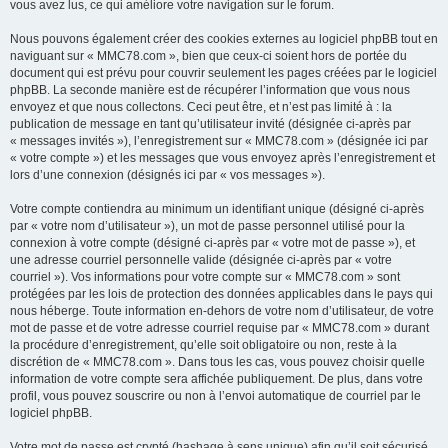
vous avez lus, ce qui améliore votre navigation sur le forum.
Nous pouvons également créer des cookies externes au logiciel phpBB tout en
naviguant sur « MMC78.com », bien que ceux-ci soient hors de portée du
document qui est prévu pour couvrir seulement les pages créées par le logiciel
phpBB. La seconde manière est de récupérer l’information que vous nous
envoyez et que nous collectons. Ceci peut être, et n’est pas limité à : la
publication de message en tant qu’utilisateur invité (désignée ci-après par
« messages invités »), l’enregistrement sur « MMC78.com » (désignée ici par
« votre compte ») et les messages que vous envoyez après l’enregistrement et
lors d’une connexion (désignés ici par « vos messages »).
Votre compte contiendra au minimum un identifiant unique (désigné ci-après
par « votre nom d’utilisateur »), un mot de passe personnel utilisé pour la
connexion à votre compte (désigné ci-après par « votre mot de passe »), et
une adresse courriel personnelle valide (désignée ci-après par « votre
courriel »). Vos informations pour votre compte sur « MMC78.com » sont
protégées par les lois de protection des données applicables dans le pays qui
nous héberge. Toute information en-dehors de votre nom d’utilisateur, de votre
mot de passe et de votre adresse courriel requise par « MMC78.com » durant
la procédure d’enregistrement, qu’elle soit obligatoire ou non, reste à la
discrétion de « MMC78.com ». Dans tous les cas, vous pouvez choisir quelle
information de votre compte sera affichée publiquement. De plus, dans votre
profil, vous pouvez souscrire ou non à l’envoi automatique de courriel par le
logiciel phpBB.
Votre mot de passe est crypté (hashage à sens unique) afin qu’il soit sécurisé.