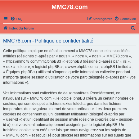
MMC78.com
FAQ
S’enregistrer
Connexion
R
Index du forum
e
MMC78.com - Politique de confidentialité
c
h
Cette politique explique en détail comment « MMC78.com » et ses sociétés
affiliées (désignés ci-après par « nous », « notre », « nos », « MMC78.com »,
e
« https://mmc78.com/mmc/phpBB3 ») et phpBB (désigné ci-après par « ils »,
r
« eux », « leur », « logiciel phpBB », « www.phpbb.com », « phpBB Limited »,
« Équipes phpBB ») utilisent n’importe quelle information collectée pendant
c
n’importe quelle session d’utilisation de votre part (désignée ci-après par « vos
h
informations »).
e
Vos informations sont collectées de deux manières. Premièrement, en
r
naviguant sur « MMC78.com », le logiciel phpBB créera un certain nombre de
cookies, qui sont des petits fichiers textes téléchargés dans les fichiers
temporaires du navigateur Internet de votre ordinateur. Les deux premiers
cookies ne contiennent qu’un identifiant utilisateur (désigné ci-après par
« user-id ») et un identifiant de session invité (désigné ci-après par « session-
id »), qui vous sont automatiquement assignés par le logiciel phpBB. Un
troisième cookie sera créé une fois que vous naviguerez sur les sujets de
« MMC78.com » et est utilisé pour stocker les informations sur les sujets que