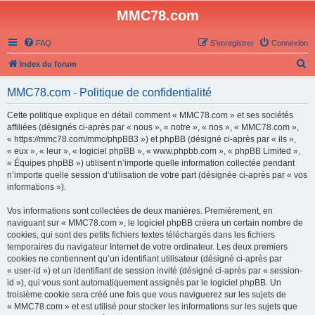
MMC78.com
FAQ
S’enregistrer
Connexion
R
Index du forum
e
MMC78.com - Politique de confidentialité
c
h
Cette politique explique en détail comment « MMC78.com » et ses sociétés
affiliées (désignés ci-après par « nous », « notre », « nos », « MMC78.com »,
e
« https://mmc78.com/mmc/phpBB3 ») et phpBB (désigné ci-après par « ils »,
r
« eux », « leur », « logiciel phpBB », « www.phpbb.com », « phpBB Limited »,
« Équipes phpBB ») utilisent n’importe quelle information collectée pendant
c
n’importe quelle session d’utilisation de votre part (désignée ci-après par « vos
h
informations »).
e
Vos informations sont collectées de deux manières. Premièrement, en
r
naviguant sur « MMC78.com », le logiciel phpBB créera un certain nombre de
cookies, qui sont des petits fichiers textes téléchargés dans les fichiers
temporaires du navigateur Internet de votre ordinateur. Les deux premiers
cookies ne contiennent qu’un identifiant utilisateur (désigné ci-après par
« user-id ») et un identifiant de session invité (désigné ci-après par « session-
id »), qui vous sont automatiquement assignés par le logiciel phpBB. Un
troisième cookie sera créé une fois que vous naviguerez sur les sujets de
« MMC78.com » et est utilisé pour stocker les informations sur les sujets que