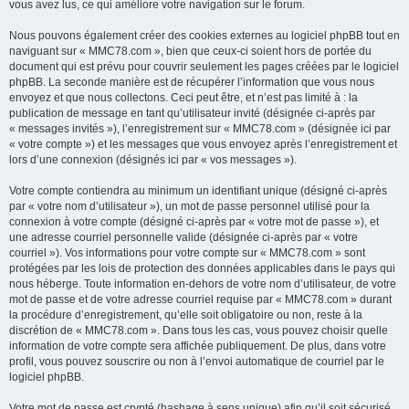
vous avez lus, ce qui améliore votre navigation sur le forum.
Nous pouvons également créer des cookies externes au logiciel phpBB tout en
naviguant sur « MMC78.com », bien que ceux-ci soient hors de portée du
document qui est prévu pour couvrir seulement les pages créées par le logiciel
phpBB. La seconde manière est de récupérer l’information que vous nous
envoyez et que nous collectons. Ceci peut être, et n’est pas limité à : la
publication de message en tant qu’utilisateur invité (désignée ci-après par
« messages invités »), l’enregistrement sur « MMC78.com » (désignée ici par
« votre compte ») et les messages que vous envoyez après l’enregistrement et
lors d’une connexion (désignés ici par « vos messages »).
Votre compte contiendra au minimum un identifiant unique (désigné ci-après
par « votre nom d’utilisateur »), un mot de passe personnel utilisé pour la
connexion à votre compte (désigné ci-après par « votre mot de passe »), et
une adresse courriel personnelle valide (désignée ci-après par « votre
courriel »). Vos informations pour votre compte sur « MMC78.com » sont
protégées par les lois de protection des données applicables dans le pays qui
nous héberge. Toute information en-dehors de votre nom d’utilisateur, de votre
mot de passe et de votre adresse courriel requise par « MMC78.com » durant
la procédure d’enregistrement, qu’elle soit obligatoire ou non, reste à la
discrétion de « MMC78.com ». Dans tous les cas, vous pouvez choisir quelle
information de votre compte sera affichée publiquement. De plus, dans votre
profil, vous pouvez souscrire ou non à l’envoi automatique de courriel par le
logiciel phpBB.
Votre mot de passe est crypté (hashage à sens unique) afin qu’il soit sécurisé.