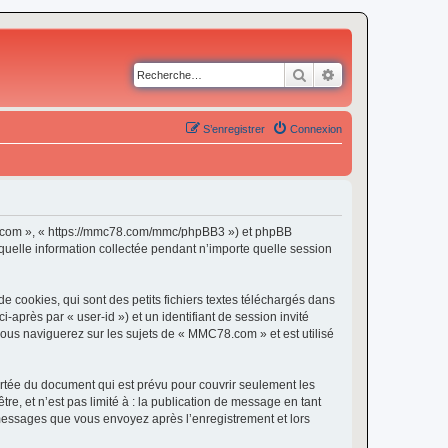
Rechercher
Recherche avancé
S’enregistrer
Connexion
C78.com », « https://mmc78.com/mmc/phpBB3 ») et phpBB
 quelle information collectée pendant n’importe quelle session
cookies, qui sont des petits fichiers textes téléchargés dans
i-après par « user-id ») et un identifiant de session invité
vous naviguerez sur les sujets de « MMC78.com » et est utilisé
tée du document qui est prévu pour couvrir seulement les
e, et n’est pas limité à : la publication de message en tant
 messages que vous envoyez après l’enregistrement et lors