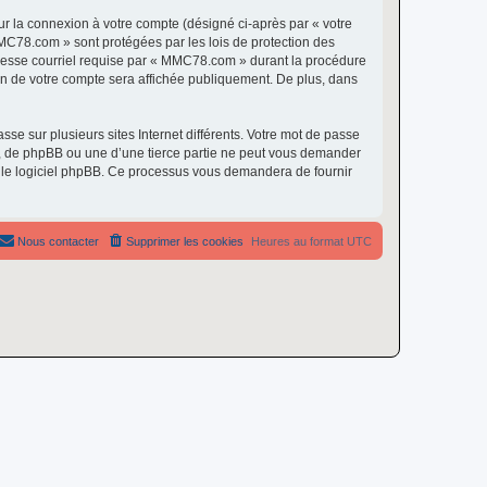
ur la connexion à votre compte (désigné ci-après par « votre
MMC78.com » sont protégées par les lois de protection des
dresse courriel requise par « MMC78.com » durant la procédure
ion de votre compte sera affichée publiquement. De plus, dans
se sur plusieurs sites Internet différents. Votre mot de passe
 de phpBB ou une d’une tierce partie ne peut vous demander
ar le logiciel phpBB. Ce processus vous demandera de fournir
Nous contacter
Supprimer les cookies
Heures au format
UTC