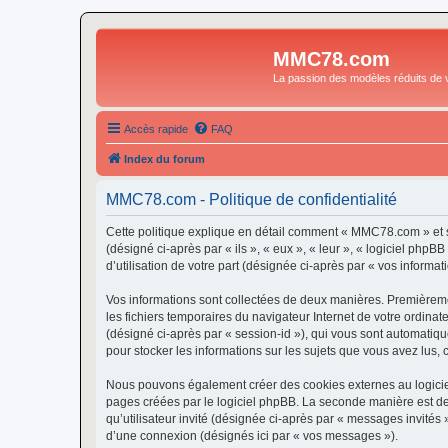
MMC78.com
La passion des modèles réduits de v
Accès rapide
FAQ
Index du forum
MMC78.com - Politique de confidentialité
Cette politique explique en détail comment « MMC78.com » et s
(désigné ci-après par « ils », « eux », « leur », « logiciel ph
d’utilisation de votre part (désignée ci-après par « vos informati
Vos informations sont collectées de deux manières. Premièremen
les fichiers temporaires du navigateur Internet de votre ordinate
(désigné ci-après par « session-id »), qui vous sont automatiq
pour stocker les informations sur les sujets que vous avez lus, 
Nous pouvons également créer des cookies externes au logicie
pages créées par le logiciel phpBB. La seconde manière est de r
qu’utilisateur invité (désignée ci-après par « messages invité
d’une connexion (désignés ici par « vos messages »).