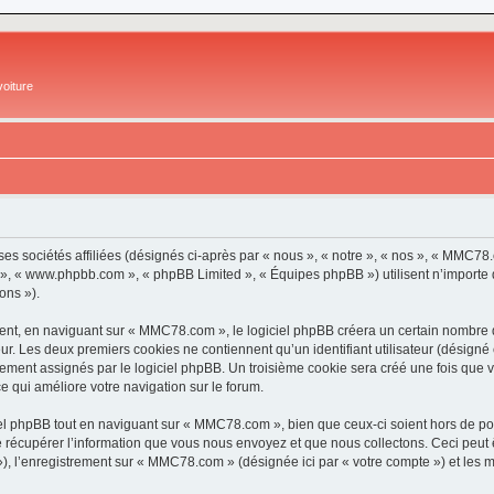
oiture
es sociétés affiliées (désignés ci-après par « nous », « notre », « nos », « MM
pBB », « www.phpbb.com », « phpBB Limited », « Équipes phpBB ») utilisent n’importe
ons »).
t, en naviguant sur « MMC78.com », le logiciel phpBB créera un certain nombre de 
ur. Les deux premiers cookies ne contiennent qu’un identifiant utilisateur (désigné c
uement assignés par le logiciel phpBB. Un troisième cookie sera créé une fois que 
ce qui améliore votre navigation sur le forum.
l phpBB tout en naviguant sur « MMC78.com », bien que ceux-ci soient hors de por
écupérer l’information que vous nous envoyez et que nous collectons. Ceci peut êtr
s »), l’enregistrement sur « MMC78.com » (désignée ici par « votre compte ») et les