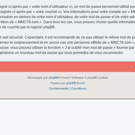
gné ci-après par « votre nom d’utilisateur »), un mot de passe personnel utilisé po
ésignée ci-après par « votre courriel »). Vos informations pour votre compte sur « 
rmation en-dehors de votre nom d’utilisateur, de votre mot de passe et de votre a
discrétion de « MMC78.com ». Dans tous les cas, vous pouvez choisir quelle informat
 de courriel par le logiciel phpBB.
l soit sécurisé. Cependant, il est recommandé de ne pas utiliser le même mot de pas
ervez-le soigneusement et en aucun cas une personne affiliée de « MMC78.com »,
passe, vous pouvez utiliser la fonction « J’ai oublié mon mot de passe » fournie p
pBB générera un nouveau mot de passe qui vous permettra de vous reconnecter.
Développé par
phpBB
® Forum Software © phpBB Limited
Traduit par
phpBB-fr.com
Confidentialité
|
Conditions