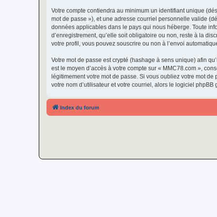
Votre compte contiendra au minimum un identifiant unique (dési
mot de passe »), et une adresse courriel personnelle valide (d
données applicables dans le pays qui nous héberge. Toute info
d’enregistrement, qu’elle soit obligatoire ou non, reste à la 
votre profil, vous pouvez souscrire ou non à l’envoi automatique
Votre mot de passe est crypté (hashage à sens unique) afin qu’i
est le moyen d’accès à votre compte sur « MMC78.com », cons
légitimement votre mot de passe. Si vous oubliez votre mot de 
votre nom d’utilisateur et votre courriel, alors le logiciel ph
Index du forum