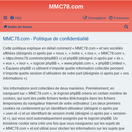
MMC78.com
FAQ
S’enregistrer
Connexion
R
Index du forum
e
MMC78.com - Politique de confidentialité
c
h
Cette politique explique en détail comment « MMC78.com » et ses sociétés
affiliées (désignés ci-après par « nous », « notre », « nos », « MMC78.com »,
e
« https://mmc78.com/mmc/phpBB3 ») et phpBB (désigné ci-après par « ils »,
r
« eux », « leur », « logiciel phpBB », « www.phpbb.com », « phpBB Limited »,
« Équipes phpBB ») utilisent n’importe quelle information collectée pendant
c
n’importe quelle session d’utilisation de votre part (désignée ci-après par « vos
h
informations »).
e
Vos informations sont collectées de deux manières. Premièrement, en
r
naviguant sur « MMC78.com », le logiciel phpBB créera un certain nombre de
cookies, qui sont des petits fichiers textes téléchargés dans les fichiers
temporaires du navigateur Internet de votre ordinateur. Les deux premiers
cookies ne contiennent qu’un identifiant utilisateur (désigné ci-après par
« user-id ») et un identifiant de session invité (désigné ci-après par « session-
id »), qui vous sont automatiquement assignés par le logiciel phpBB. Un
troisième cookie sera créé une fois que vous naviguerez sur les sujets de
« MMC78.com » et est utilisé pour stocker les informations sur les sujets que