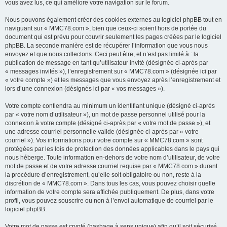
vous avez lus, ce qui améliore votre navigation sur le forum.
Nous pouvons également créer des cookies externes au logiciel phpBB tout en
naviguant sur « MMC78.com », bien que ceux-ci soient hors de portée du
document qui est prévu pour couvrir seulement les pages créées par le logiciel
phpBB. La seconde manière est de récupérer l’information que vous nous
envoyez et que nous collectons. Ceci peut être, et n’est pas limité à : la
publication de message en tant qu’utilisateur invité (désignée ci-après par
« messages invités »), l’enregistrement sur « MMC78.com » (désignée ici par
« votre compte ») et les messages que vous envoyez après l’enregistrement et
lors d’une connexion (désignés ici par « vos messages »).
Votre compte contiendra au minimum un identifiant unique (désigné ci-après
par « votre nom d’utilisateur »), un mot de passe personnel utilisé pour la
connexion à votre compte (désigné ci-après par « votre mot de passe »), et
une adresse courriel personnelle valide (désignée ci-après par « votre
courriel »). Vos informations pour votre compte sur « MMC78.com » sont
protégées par les lois de protection des données applicables dans le pays qui
nous héberge. Toute information en-dehors de votre nom d’utilisateur, de votre
mot de passe et de votre adresse courriel requise par « MMC78.com » durant
la procédure d’enregistrement, qu’elle soit obligatoire ou non, reste à la
discrétion de « MMC78.com ». Dans tous les cas, vous pouvez choisir quelle
information de votre compte sera affichée publiquement. De plus, dans votre
profil, vous pouvez souscrire ou non à l’envoi automatique de courriel par le
logiciel phpBB.
Votre mot de passe est crypté (hashage à sens unique) afin qu’il soit sécurisé.