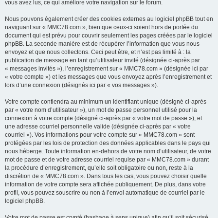
vous avez lus, ce qui améliore votre navigation sur le forum.
Nous pouvons également créer des cookies externes au logiciel phpBB tout en
naviguant sur « MMC78.com », bien que ceux-ci soient hors de portée du
document qui est prévu pour couvrir seulement les pages créées par le logiciel
phpBB. La seconde manière est de récupérer l’information que vous nous
envoyez et que nous collectons. Ceci peut être, et n’est pas limité à : la
publication de message en tant qu’utilisateur invité (désignée ci-après par
« messages invités »), l’enregistrement sur « MMC78.com » (désignée ici par
« votre compte ») et les messages que vous envoyez après l’enregistrement et
lors d’une connexion (désignés ici par « vos messages »).
Votre compte contiendra au minimum un identifiant unique (désigné ci-après
par « votre nom d’utilisateur »), un mot de passe personnel utilisé pour la
connexion à votre compte (désigné ci-après par « votre mot de passe »), et
une adresse courriel personnelle valide (désignée ci-après par « votre
courriel »). Vos informations pour votre compte sur « MMC78.com » sont
protégées par les lois de protection des données applicables dans le pays qui
nous héberge. Toute information en-dehors de votre nom d’utilisateur, de votre
mot de passe et de votre adresse courriel requise par « MMC78.com » durant
la procédure d’enregistrement, qu’elle soit obligatoire ou non, reste à la
discrétion de « MMC78.com ». Dans tous les cas, vous pouvez choisir quelle
information de votre compte sera affichée publiquement. De plus, dans votre
profil, vous pouvez souscrire ou non à l’envoi automatique de courriel par le
logiciel phpBB.
Votre mot de passe est crypté (hashage à sens unique) afin qu’il soit sécurisé.