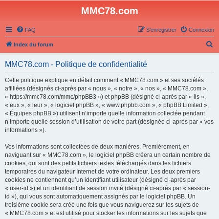
MMC78.com
FAQ
S’enregistrer
Connexion
R
Index du forum
e
MMC78.com - Politique de confidentialité
c
h
Cette politique explique en détail comment « MMC78.com » et ses sociétés
affiliées (désignés ci-après par « nous », « notre », « nos », « MMC78.com »,
e
« https://mmc78.com/mmc/phpBB3 ») et phpBB (désigné ci-après par « ils »,
r
« eux », « leur », « logiciel phpBB », « www.phpbb.com », « phpBB Limited »,
« Équipes phpBB ») utilisent n’importe quelle information collectée pendant
c
n’importe quelle session d’utilisation de votre part (désignée ci-après par « vos
h
informations »).
e
Vos informations sont collectées de deux manières. Premièrement, en
r
naviguant sur « MMC78.com », le logiciel phpBB créera un certain nombre de
cookies, qui sont des petits fichiers textes téléchargés dans les fichiers
temporaires du navigateur Internet de votre ordinateur. Les deux premiers
cookies ne contiennent qu’un identifiant utilisateur (désigné ci-après par
« user-id ») et un identifiant de session invité (désigné ci-après par « session-
id »), qui vous sont automatiquement assignés par le logiciel phpBB. Un
troisième cookie sera créé une fois que vous naviguerez sur les sujets de
« MMC78.com » et est utilisé pour stocker les informations sur les sujets que