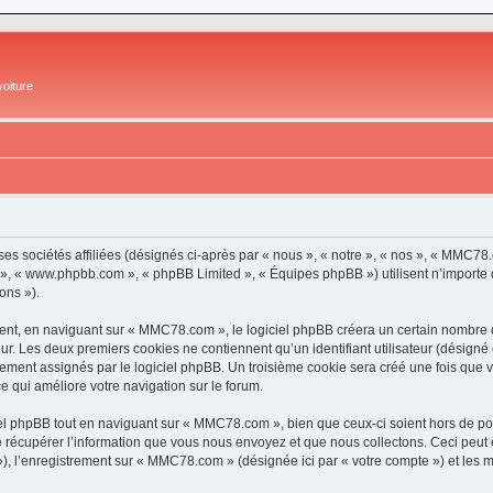
oiture
es sociétés affiliées (désignés ci-après par « nous », « notre », « nos », « MM
pBB », « www.phpbb.com », « phpBB Limited », « Équipes phpBB ») utilisent n’importe
ons »).
t, en naviguant sur « MMC78.com », le logiciel phpBB créera un certain nombre de 
ur. Les deux premiers cookies ne contiennent qu’un identifiant utilisateur (désigné c
uement assignés par le logiciel phpBB. Un troisième cookie sera créé une fois que 
ce qui améliore votre navigation sur le forum.
l phpBB tout en naviguant sur « MMC78.com », bien que ceux-ci soient hors de por
écupérer l’information que vous nous envoyez et que nous collectons. Ceci peut êtr
s »), l’enregistrement sur « MMC78.com » (désignée ici par « votre compte ») et les