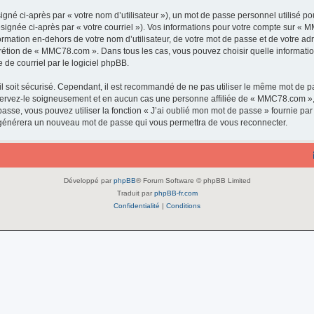
gné ci-après par « votre nom d’utilisateur »), un mot de passe personnel utilisé po
ésignée ci-après par « votre courriel »). Vos informations pour votre compte sur « 
rmation en-dehors de votre nom d’utilisateur, de votre mot de passe et de votre a
discrétion de « MMC78.com ». Dans tous les cas, vous pouvez choisir quelle informat
 de courriel par le logiciel phpBB.
l soit sécurisé. Cependant, il est recommandé de ne pas utiliser le même mot de pas
ervez-le soigneusement et en aucun cas une personne affiliée de « MMC78.com »,
passe, vous pouvez utiliser la fonction « J’ai oublié mon mot de passe » fournie p
pBB générera un nouveau mot de passe qui vous permettra de vous reconnecter.
Développé par
phpBB
® Forum Software © phpBB Limited
Traduit par
phpBB-fr.com
Confidentialité
|
Conditions