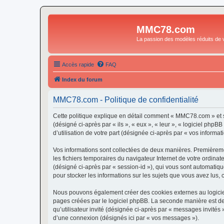
MMC78.com
La passion des modèles réduits de v
Accès rapide
FAQ
Index du forum
MMC78.com - Politique de confidentialité
Cette politique explique en détail comment « MMC78.com » et s
(désigné ci-après par « ils », « eux », « leur », « logiciel ph
d’utilisation de votre part (désignée ci-après par « vos informati
Vos informations sont collectées de deux manières. Premièremen
les fichiers temporaires du navigateur Internet de votre ordinate
(désigné ci-après par « session-id »), qui vous sont automatiq
pour stocker les informations sur les sujets que vous avez lus, 
Nous pouvons également créer des cookies externes au logicie
pages créées par le logiciel phpBB. La seconde manière est de r
qu’utilisateur invité (désignée ci-après par « messages invité
d’une connexion (désignés ici par « vos messages »).