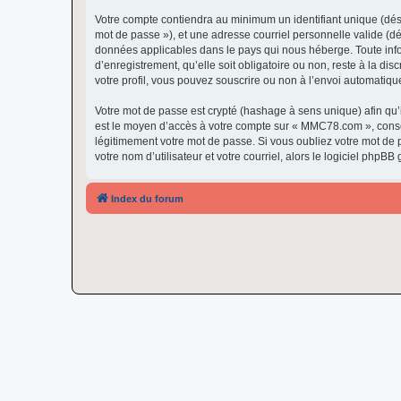
Votre compte contiendra au minimum un identifiant unique (dési
mot de passe »), et une adresse courriel personnelle valide (d
données applicables dans le pays qui nous héberge. Toute info
d’enregistrement, qu’elle soit obligatoire ou non, reste à la 
votre profil, vous pouvez souscrire ou non à l’envoi automatique
Votre mot de passe est crypté (hashage à sens unique) afin qu’i
est le moyen d’accès à votre compte sur « MMC78.com », cons
légitimement votre mot de passe. Si vous oubliez votre mot de 
votre nom d’utilisateur et votre courriel, alors le logiciel ph
Index du forum