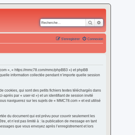
Rechercher
Recherche avancé
S’enregistrer
Connexion
C78.com », « https://mmc78.com/mmc/phpBB3 ») et phpBB
 quelle information collectée pendant n’importe quelle session
cookies, qui sont des petits fichiers textes téléchargés dans
i-après par « user-id ») et un identifiant de session invité
vous naviguerez sur les sujets de « MMC78.com » et est utilisé
tée du document qui est prévu pour couvrir seulement les
e, et n’est pas limité à : la publication de message en tant
 messages que vous envoyez après l’enregistrement et lors