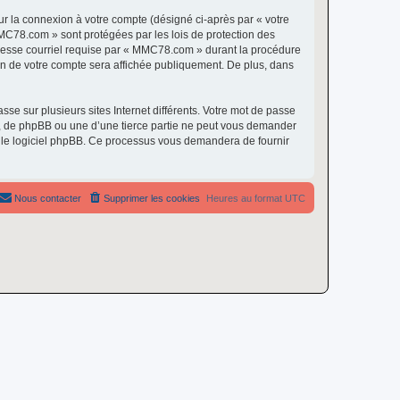
ur la connexion à votre compte (désigné ci-après par « votre
MMC78.com » sont protégées par les lois de protection des
dresse courriel requise par « MMC78.com » durant la procédure
ion de votre compte sera affichée publiquement. De plus, dans
se sur plusieurs sites Internet différents. Votre mot de passe
 de phpBB ou une d’une tierce partie ne peut vous demander
ar le logiciel phpBB. Ce processus vous demandera de fournir
Nous contacter
Supprimer les cookies
Heures au format
UTC