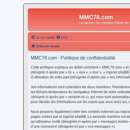
MMC78.com
La passion des modèles réduits de v
Accès rapide
FAQ
Index du forum
MMC78.com - Politique de confidentialité
Cette politique explique en détail comment « MMC78.com » et s
(désigné ci-après par « ils », « eux », « leur », « logiciel ph
d’utilisation de votre part (désignée ci-après par « vos informati
Vos informations sont collectées de deux manières. Premièremen
les fichiers temporaires du navigateur Internet de votre ordinate
(désigné ci-après par « session-id »), qui vous sont automatiq
pour stocker les informations sur les sujets que vous avez lus, 
Nous pouvons également créer des cookies externes au logicie
pages créées par le logiciel phpBB. La seconde manière est de r
qu’utilisateur invité (désignée ci-après par « messages invité
d’une connexion (désignés ici par « vos messages »).