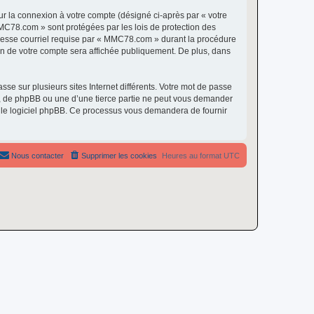
ur la connexion à votre compte (désigné ci-après par « votre
MMC78.com » sont protégées par les lois de protection des
dresse courriel requise par « MMC78.com » durant la procédure
ion de votre compte sera affichée publiquement. De plus, dans
se sur plusieurs sites Internet différents. Votre mot de passe
 de phpBB ou une d’une tierce partie ne peut vous demander
ar le logiciel phpBB. Ce processus vous demandera de fournir
Nous contacter
Supprimer les cookies
Heures au format
UTC