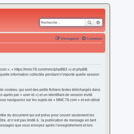
Rechercher
Recherche avancé
S’enregistrer
Connexion
C78.com », « https://mmc78.com/mmc/phpBB3 ») et phpBB
 quelle information collectée pendant n’importe quelle session
cookies, qui sont des petits fichiers textes téléchargés dans
i-après par « user-id ») et un identifiant de session invité
vous naviguerez sur les sujets de « MMC78.com » et est utilisé
tée du document qui est prévu pour couvrir seulement les
e, et n’est pas limité à : la publication de message en tant
 messages que vous envoyez après l’enregistrement et lors