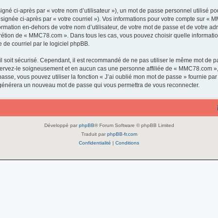
gné ci-après par « votre nom d’utilisateur »), un mot de passe personnel utilisé po
ésignée ci-après par « votre courriel »). Vos informations pour votre compte sur « 
rmation en-dehors de votre nom d’utilisateur, de votre mot de passe et de votre a
discrétion de « MMC78.com ». Dans tous les cas, vous pouvez choisir quelle informat
 de courriel par le logiciel phpBB.
l soit sécurisé. Cependant, il est recommandé de ne pas utiliser le même mot de pas
ervez-le soigneusement et en aucun cas une personne affiliée de « MMC78.com »,
passe, vous pouvez utiliser la fonction « J’ai oublié mon mot de passe » fournie p
pBB générera un nouveau mot de passe qui vous permettra de vous reconnecter.
Développé par
phpBB
® Forum Software © phpBB Limited
Traduit par
phpBB-fr.com
Confidentialité
|
Conditions