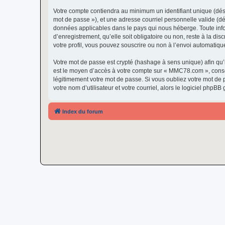
Votre compte contiendra au minimum un identifiant unique (dési
mot de passe »), et une adresse courriel personnelle valide (d
données applicables dans le pays qui nous héberge. Toute info
d’enregistrement, qu’elle soit obligatoire ou non, reste à la 
votre profil, vous pouvez souscrire ou non à l’envoi automatique
Votre mot de passe est crypté (hashage à sens unique) afin qu’i
est le moyen d’accès à votre compte sur « MMC78.com », cons
légitimement votre mot de passe. Si vous oubliez votre mot de 
votre nom d’utilisateur et votre courriel, alors le logiciel ph
Index du forum