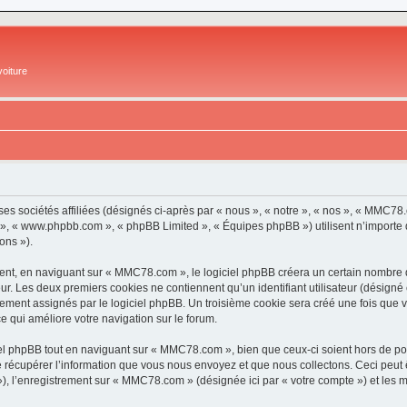
oiture
es sociétés affiliées (désignés ci-après par « nous », « notre », « nos », « MM
pBB », « www.phpbb.com », « phpBB Limited », « Équipes phpBB ») utilisent n’importe
ons »).
t, en naviguant sur « MMC78.com », le logiciel phpBB créera un certain nombre de 
ur. Les deux premiers cookies ne contiennent qu’un identifiant utilisateur (désigné c
uement assignés par le logiciel phpBB. Un troisième cookie sera créé une fois que 
ce qui améliore votre navigation sur le forum.
l phpBB tout en naviguant sur « MMC78.com », bien que ceux-ci soient hors de por
écupérer l’information que vous nous envoyez et que nous collectons. Ceci peut êtr
s »), l’enregistrement sur « MMC78.com » (désignée ici par « votre compte ») et les