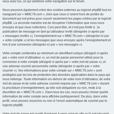
vous avez lus, ce qui améliore votre navigation sur le forum.
Nous pouvons également créer des cookies externes au logiciel phpBB tout en
naviguant sur « MMC78.com », bien que ceux-ci soient hors de portée du
document qui est prévu pour couvrir seulement les pages créées par le logiciel
phpBB. La seconde manière est de récupérer l’information que vous nous
envoyez et que nous collectons. Ceci peut être, et n’est pas limité à : la
publication de message en tant qu’utilisateur invité (désignée ci-après par
« messages invités »), l’enregistrement sur « MMC78.com » (désignée ici par
« votre compte ») et les messages que vous envoyez après l’enregistrement et
lors d’une connexion (désignés ici par « vos messages »).
Votre compte contiendra au minimum un identifiant unique (désigné ci-après
par « votre nom d’utilisateur »), un mot de passe personnel utilisé pour la
connexion à votre compte (désigné ci-après par « votre mot de passe »), et
une adresse courriel personnelle valide (désignée ci-après par « votre
courriel »). Vos informations pour votre compte sur « MMC78.com » sont
protégées par les lois de protection des données applicables dans le pays qui
nous héberge. Toute information en-dehors de votre nom d’utilisateur, de votre
mot de passe et de votre adresse courriel requise par « MMC78.com » durant
la procédure d’enregistrement, qu’elle soit obligatoire ou non, reste à la
discrétion de « MMC78.com ». Dans tous les cas, vous pouvez choisir quelle
information de votre compte sera affichée publiquement. De plus, dans votre
profil, vous pouvez souscrire ou non à l’envoi automatique de courriel par le
logiciel phpBB.
Votre mot de passe est crypté (hashage à sens unique) afin qu’il soit sécurisé.