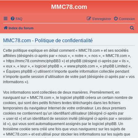
MMC78.com
FAQ
S’enregistrer
Connexion
R
Index du forum
e
MMC78.com - Politique de confidentialité
c
h
Cette politique explique en détail comment « MMC78.com » et ses sociétés
affiliées (désignés ci-après par « nous », « notre », « nos », « MMC78.com »,
e
« https://mmc78.com/mmc/phpBB3 ») et phpBB (désigné ci-après par « ils »,
r
« eux », « leur », « logiciel phpBB », « www.phpbb.com », « phpBB Limited »,
« Équipes phpBB ») utilisent n’importe quelle information collectée pendant
c
n’importe quelle session d’utilisation de votre part (désignée ci-après par « vos
h
informations »).
e
Vos informations sont collectées de deux manières. Premièrement, en
r
naviguant sur « MMC78.com », le logiciel phpBB créera un certain nombre de
cookies, qui sont des petits fichiers textes téléchargés dans les fichiers
temporaires du navigateur Internet de votre ordinateur. Les deux premiers
cookies ne contiennent qu’un identifiant utilisateur (désigné ci-après par
« user-id ») et un identifiant de session invité (désigné ci-après par « session-
id »), qui vous sont automatiquement assignés par le logiciel phpBB. Un
troisième cookie sera créé une fois que vous naviguerez sur les sujets de
« MMC78.com » et est utilisé pour stocker les informations sur les sujets que