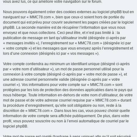
vous avez lus, ce qui améliore votre navigation sur le forum.
Nous pouvons également créer des cookies externes au logiciel phpBB tout en
naviguant sur « MMC78.com », bien que ceux-ci soient hors de portée du
document qui est prévu pour couvrir seulement les pages créées par le logiciel
phpBB. La seconde manière est de récupérer l’information que vous nous
envoyez et que nous collectons. Ceci peut être, et n’est pas limité à : la
publication de message en tant qu’utilisateur invité (désignée ci-après par
« messages invités »), l’enregistrement sur « MMC78.com » (désignée ici par
« votre compte ») et les messages que vous envoyez après l’enregistrement et
lors d’une connexion (désignés ici par « vos messages »).
Votre compte contiendra au minimum un identifiant unique (désigné ci-après
par « votre nom d’utilisateur »), un mot de passe personnel utilisé pour la
connexion à votre compte (désigné ci-après par « votre mot de passe »), et
une adresse courriel personnelle valide (désignée ci-après par « votre
courriel »). Vos informations pour votre compte sur « MMC78.com » sont
protégées par les lois de protection des données applicables dans le pays qui
nous héberge. Toute information en-dehors de votre nom d’utilisateur, de votre
mot de passe et de votre adresse courriel requise par « MMC78.com » durant
la procédure d’enregistrement, qu’elle soit obligatoire ou non, reste à la
discrétion de « MMC78.com ». Dans tous les cas, vous pouvez choisir quelle
information de votre compte sera affichée publiquement. De plus, dans votre
profil, vous pouvez souscrire ou non à l’envoi automatique de courriel par le
logiciel phpBB.
Votre mot de passe est crypté (hashage à sens unique) afin qu’il soit sécurisé.