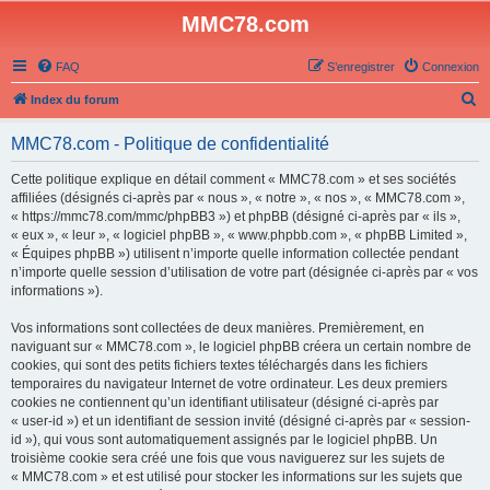
MMC78.com
FAQ
S’enregistrer
Connexion
R
Index du forum
e
MMC78.com - Politique de confidentialité
c
h
Cette politique explique en détail comment « MMC78.com » et ses sociétés
affiliées (désignés ci-après par « nous », « notre », « nos », « MMC78.com »,
e
« https://mmc78.com/mmc/phpBB3 ») et phpBB (désigné ci-après par « ils »,
r
« eux », « leur », « logiciel phpBB », « www.phpbb.com », « phpBB Limited »,
« Équipes phpBB ») utilisent n’importe quelle information collectée pendant
c
n’importe quelle session d’utilisation de votre part (désignée ci-après par « vos
h
informations »).
e
Vos informations sont collectées de deux manières. Premièrement, en
r
naviguant sur « MMC78.com », le logiciel phpBB créera un certain nombre de
cookies, qui sont des petits fichiers textes téléchargés dans les fichiers
temporaires du navigateur Internet de votre ordinateur. Les deux premiers
cookies ne contiennent qu’un identifiant utilisateur (désigné ci-après par
« user-id ») et un identifiant de session invité (désigné ci-après par « session-
id »), qui vous sont automatiquement assignés par le logiciel phpBB. Un
troisième cookie sera créé une fois que vous naviguerez sur les sujets de
« MMC78.com » et est utilisé pour stocker les informations sur les sujets que