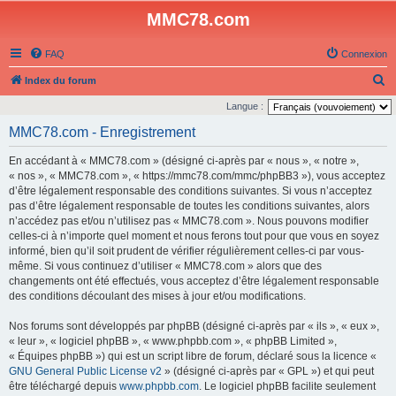
MMC78.com
FAQ
Connexion
R
Index du forum
e
Langue :
c
MMC78.com - Enregistrement
h
En accédant à « MMC78.com » (désigné ci-après par « nous », « notre »,
e
« nos », « MMC78.com », « https://mmc78.com/mmc/phpBB3 »), vous acceptez
r
d’être légalement responsable des conditions suivantes. Si vous n’acceptez
pas d’être légalement responsable de toutes les conditions suivantes, alors
c
n’accédez pas et/ou n’utilisez pas « MMC78.com ». Nous pouvons modifier
h
celles-ci à n’importe quel moment et nous ferons tout pour que vous en soyez
e
informé, bien qu’il soit prudent de vérifier régulièrement celles-ci par vous-
même. Si vous continuez d’utiliser « MMC78.com » alors que des
r
changements ont été effectués, vous acceptez d’être légalement responsable
des conditions découlant des mises à jour et/ou modifications.
Nos forums sont développés par phpBB (désigné ci-après par « ils », « eux »,
« leur », « logiciel phpBB », « www.phpbb.com », « phpBB Limited »,
« Équipes phpBB ») qui est un script libre de forum, déclaré sous la licence «
GNU General Public License v2
» (désigné ci-après par « GPL ») et qui peut
être téléchargé depuis
www.phpbb.com
. Le logiciel phpBB facilite seulement