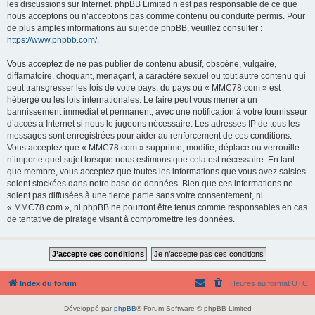
les discussions sur Internet. phpBB Limited n’est pas responsable de ce que
nous acceptons ou n’acceptons pas comme contenu ou conduite permis. Pour
de plus amples informations au sujet de phpBB, veuillez consulter :
https://www.phpbb.com/
.
Vous acceptez de ne pas publier de contenu abusif, obscène, vulgaire,
diffamatoire, choquant, menaçant, à caractère sexuel ou tout autre contenu qui
peut transgresser les lois de votre pays, du pays où « MMC78.com » est
hébergé ou les lois internationales. Le faire peut vous mener à un
bannissement immédiat et permanent, avec une notification à votre fournisseur
d’accès à Internet si nous le jugeons nécessaire. Les adresses IP de tous les
messages sont enregistrées pour aider au renforcement de ces conditions.
Vous acceptez que « MMC78.com » supprime, modifie, déplace ou verrouille
n’importe quel sujet lorsque nous estimons que cela est nécessaire. En tant
que membre, vous acceptez que toutes les informations que vous avez saisies
soient stockées dans notre base de données. Bien que ces informations ne
soient pas diffusées à une tierce partie sans votre consentement, ni
« MMC78.com », ni phpBB ne pourront être tenus comme responsables en cas
de tentative de piratage visant à compromettre les données.
Index du forum
Heures au format
UTC
Développé par
phpBB
® Forum Software © phpBB Limited