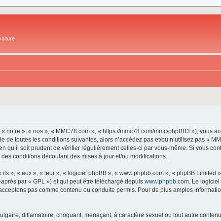
oiture
 « notre », « nos », « MMC78.com », « https://mmc78.com/mmc/phpBB3 »), vous acc
e de toutes les conditions suivantes, alors n’accédez pas et/ou n’utilisez pas « 
en qu’il soit prudent de vérifier régulièrement celles-ci par vous-même. Si vous 
 des conditions découlant des mises à jour et/ou modifications.
ls », « eux », « leur », « logiciel phpBB », « www.phpbb.com », « phpBB Limited »,
-après par « GPL ») et qui peut être téléchargé depuis
www.phpbb.com
. Le logicie
acceptons pas comme contenu ou conduite permis. Pour de plus amples informations
lgaire, diffamatoire, choquant, menaçant, à caractère sexuel ou tout autre contenu 