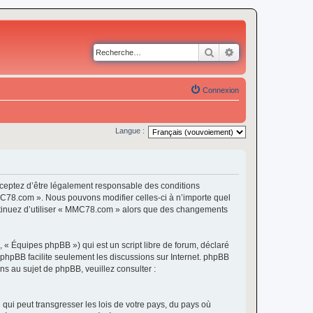
Rechercher
Recherche avancé
Connexion
Langue :
eptez d’être légalement responsable des conditions
MMC78.com ». Nous pouvons modifier celles-ci à n’importe quel
continuez d’utiliser « MMC78.com » alors que des changements
 « Équipes phpBB ») qui est un script libre de forum, déclaré
l phpBB facilite seulement les discussions sur Internet. phpBB
 au sujet de phpBB, veuillez consulter :
qui peut transgresser les lois de votre pays, du pays où