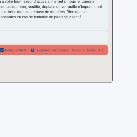
à votre fournisseur d’accès à Internet si nous le jugeons
om » supprime, modifie, déplace ou verrouille n’importe quel
nt stockées dans notre base de données. Bien que ces
onsables en cas de tentative de piratage visant à
Nous contacter
Supprimer les cookies
Heures au format
UTC