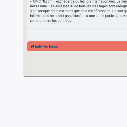
« MMC78.com » est hébergé ou les lois internationales. Le fair
nécessaire. Les adresses IP de tous les messages sont enregi
sujet lorsque nous estimons que cela est nécessaire. En tant 
informations ne soient pas diffusées à une tierce partie sans
compromettre les données.
Index du forum