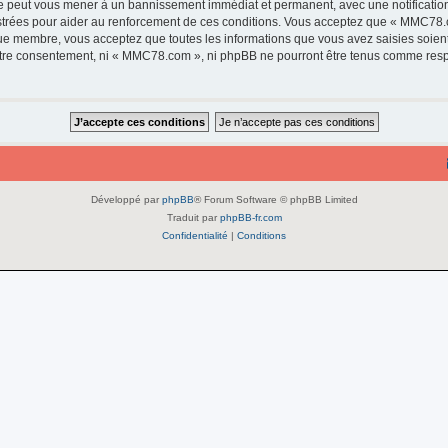
e peut vous mener à un bannissement immédiat et permanent, avec une notification 
strées pour aider au renforcement de ces conditions. Vous acceptez que « MMC78.c
que membre, vous acceptez que toutes les informations que vous avez saisies soie
 votre consentement, ni « MMC78.com », ni phpBB ne pourront être tenus comme resp
Développé par
phpBB
® Forum Software © phpBB Limited
Traduit par
phpBB-fr.com
Confidentialité
|
Conditions