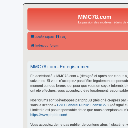
MMC78.com
La passion des modèles réduits de v
Accès rapide
FAQ
Index du forum
MMC78.com - Enregistrement
En accédant à « MMC78.com » (désigné ci-après par « nous »,
suivantes. Si vous n’acceptez pas d’être légalement responsabl
moment et nous ferons tout pour que vous en soyez informé, bi
ont été effectués, vous acceptez d’être légalement responsable
Nos forums sont développés par phpBB (désigné ci-après par « i
sous la licence «
GNU General Public License v2
» (désigné ci
Limited n’est pas responsable de ce que nous acceptons ou n’
https://www.phpbb.com/
.
Vous acceptez de ne pas publier de contenu abusif, obscène, vu