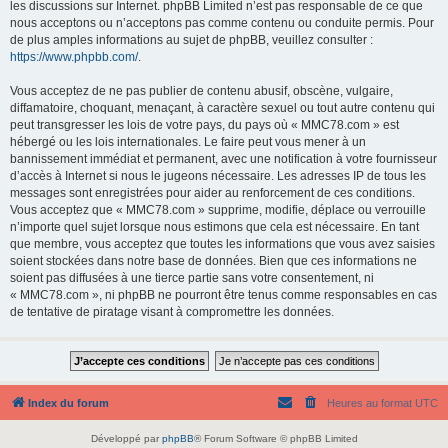
les discussions sur Internet. phpBB Limited n’est pas responsable de ce que
nous acceptons ou n’acceptons pas comme contenu ou conduite permis. Pour
de plus amples informations au sujet de phpBB, veuillez consulter :
https://www.phpbb.com/
.
Vous acceptez de ne pas publier de contenu abusif, obscène, vulgaire,
diffamatoire, choquant, menaçant, à caractère sexuel ou tout autre contenu qui
peut transgresser les lois de votre pays, du pays où « MMC78.com » est
hébergé ou les lois internationales. Le faire peut vous mener à un
bannissement immédiat et permanent, avec une notification à votre fournisseur
d’accès à Internet si nous le jugeons nécessaire. Les adresses IP de tous les
messages sont enregistrées pour aider au renforcement de ces conditions.
Vous acceptez que « MMC78.com » supprime, modifie, déplace ou verrouille
n’importe quel sujet lorsque nous estimons que cela est nécessaire. En tant
que membre, vous acceptez que toutes les informations que vous avez saisies
soient stockées dans notre base de données. Bien que ces informations ne
soient pas diffusées à une tierce partie sans votre consentement, ni
« MMC78.com », ni phpBB ne pourront être tenus comme responsables en cas
de tentative de piratage visant à compromettre les données.
Index du forum
Heures au format
UTC
Développé par
phpBB
® Forum Software © phpBB Limited