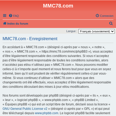
MMC78.com
FAQ
Connexion
R
Index du forum
e
Langue :
c
MMC78.com - Enregistrement
h
En accédant à « MMC78.com » (désigné ci-après par « nous », « notre »,
e
« nos », « MMC78.com », « https://mmc78.com/mmc/phpBB3 »), vous acceptez
r
d’être légalement responsable des conditions suivantes. Si vous n’acceptez
pas d’être légalement responsable de toutes les conditions suivantes, alors
c
n’accédez pas et/ou n’utilisez pas « MMC78.com ». Nous pouvons modifier
h
celles-ci à n’importe quel moment et nous ferons tout pour que vous en soyez
e
informé, bien qu’il soit prudent de vérifier régulièrement celles-ci par vous-
même. Si vous continuez d’utiliser « MMC78.com » alors que des
r
changements ont été effectués, vous acceptez d’être légalement responsable
des conditions découlant des mises à jour et/ou modifications.
Nos forums sont développés par phpBB (désigné ci-après par « ils », « eux »,
« leur », « logiciel phpBB », « www.phpbb.com », « phpBB Limited »,
« Équipes phpBB ») qui est un script libre de forum, déclaré sous la licence «
GNU General Public License v2
» (désigné ci-après par « GPL ») et qui peut
être téléchargé depuis
www.phpbb.com
. Le logiciel phpBB facilite seulement