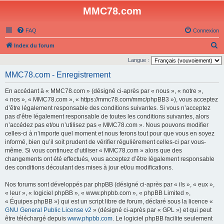
MMC78.com
FAQ
Connexion
R
Index du forum
e
Langue :
c
MMC78.com - Enregistrement
h
En accédant à « MMC78.com » (désigné ci-après par « nous », « notre »,
e
« nos », « MMC78.com », « https://mmc78.com/mmc/phpBB3 »), vous acceptez
r
d’être légalement responsable des conditions suivantes. Si vous n’acceptez
pas d’être légalement responsable de toutes les conditions suivantes, alors
c
n’accédez pas et/ou n’utilisez pas « MMC78.com ». Nous pouvons modifier
h
celles-ci à n’importe quel moment et nous ferons tout pour que vous en soyez
e
informé, bien qu’il soit prudent de vérifier régulièrement celles-ci par vous-
même. Si vous continuez d’utiliser « MMC78.com » alors que des
r
changements ont été effectués, vous acceptez d’être légalement responsable
des conditions découlant des mises à jour et/ou modifications.
Nos forums sont développés par phpBB (désigné ci-après par « ils », « eux »,
« leur », « logiciel phpBB », « www.phpbb.com », « phpBB Limited »,
« Équipes phpBB ») qui est un script libre de forum, déclaré sous la licence «
GNU General Public License v2
» (désigné ci-après par « GPL ») et qui peut
être téléchargé depuis
www.phpbb.com
. Le logiciel phpBB facilite seulement