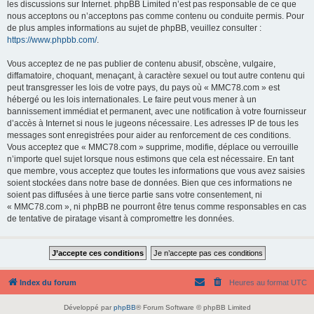
les discussions sur Internet. phpBB Limited n’est pas responsable de ce que
nous acceptons ou n’acceptons pas comme contenu ou conduite permis. Pour
de plus amples informations au sujet de phpBB, veuillez consulter :
https://www.phpbb.com/
.
Vous acceptez de ne pas publier de contenu abusif, obscène, vulgaire,
diffamatoire, choquant, menaçant, à caractère sexuel ou tout autre contenu qui
peut transgresser les lois de votre pays, du pays où « MMC78.com » est
hébergé ou les lois internationales. Le faire peut vous mener à un
bannissement immédiat et permanent, avec une notification à votre fournisseur
d’accès à Internet si nous le jugeons nécessaire. Les adresses IP de tous les
messages sont enregistrées pour aider au renforcement de ces conditions.
Vous acceptez que « MMC78.com » supprime, modifie, déplace ou verrouille
n’importe quel sujet lorsque nous estimons que cela est nécessaire. En tant
que membre, vous acceptez que toutes les informations que vous avez saisies
soient stockées dans notre base de données. Bien que ces informations ne
soient pas diffusées à une tierce partie sans votre consentement, ni
« MMC78.com », ni phpBB ne pourront être tenus comme responsables en cas
de tentative de piratage visant à compromettre les données.
Index du forum
Heures au format
UTC
Développé par
phpBB
® Forum Software © phpBB Limited