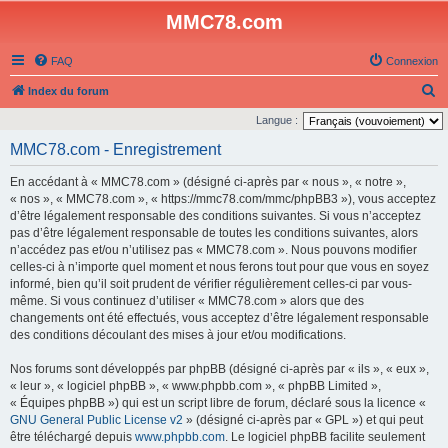
MMC78.com
FAQ
Connexion
R
Index du forum
e
Langue :
c
MMC78.com - Enregistrement
h
En accédant à « MMC78.com » (désigné ci-après par « nous », « notre »,
e
« nos », « MMC78.com », « https://mmc78.com/mmc/phpBB3 »), vous acceptez
r
d’être légalement responsable des conditions suivantes. Si vous n’acceptez
pas d’être légalement responsable de toutes les conditions suivantes, alors
c
n’accédez pas et/ou n’utilisez pas « MMC78.com ». Nous pouvons modifier
h
celles-ci à n’importe quel moment et nous ferons tout pour que vous en soyez
e
informé, bien qu’il soit prudent de vérifier régulièrement celles-ci par vous-
même. Si vous continuez d’utiliser « MMC78.com » alors que des
r
changements ont été effectués, vous acceptez d’être légalement responsable
des conditions découlant des mises à jour et/ou modifications.
Nos forums sont développés par phpBB (désigné ci-après par « ils », « eux »,
« leur », « logiciel phpBB », « www.phpbb.com », « phpBB Limited »,
« Équipes phpBB ») qui est un script libre de forum, déclaré sous la licence «
GNU General Public License v2
» (désigné ci-après par « GPL ») et qui peut
être téléchargé depuis
www.phpbb.com
. Le logiciel phpBB facilite seulement