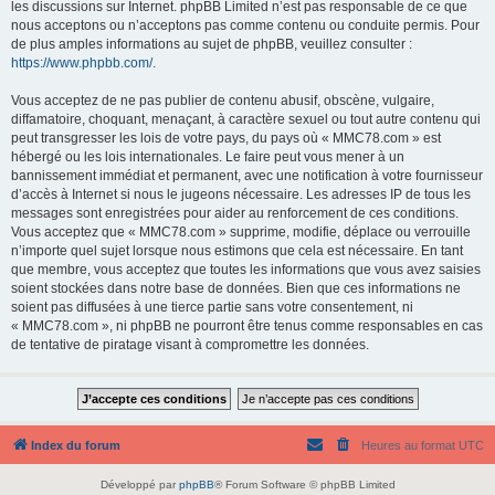
les discussions sur Internet. phpBB Limited n’est pas responsable de ce que
nous acceptons ou n’acceptons pas comme contenu ou conduite permis. Pour
de plus amples informations au sujet de phpBB, veuillez consulter :
https://www.phpbb.com/
.
Vous acceptez de ne pas publier de contenu abusif, obscène, vulgaire,
diffamatoire, choquant, menaçant, à caractère sexuel ou tout autre contenu qui
peut transgresser les lois de votre pays, du pays où « MMC78.com » est
hébergé ou les lois internationales. Le faire peut vous mener à un
bannissement immédiat et permanent, avec une notification à votre fournisseur
d’accès à Internet si nous le jugeons nécessaire. Les adresses IP de tous les
messages sont enregistrées pour aider au renforcement de ces conditions.
Vous acceptez que « MMC78.com » supprime, modifie, déplace ou verrouille
n’importe quel sujet lorsque nous estimons que cela est nécessaire. En tant
que membre, vous acceptez que toutes les informations que vous avez saisies
soient stockées dans notre base de données. Bien que ces informations ne
soient pas diffusées à une tierce partie sans votre consentement, ni
« MMC78.com », ni phpBB ne pourront être tenus comme responsables en cas
de tentative de piratage visant à compromettre les données.
Index du forum
Heures au format
UTC
Développé par
phpBB
® Forum Software © phpBB Limited