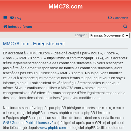
MMC78.com
FAQ
Connexion
R
Index du forum
e
Langue :
c
MMC78.com - Enregistrement
h
En accédant à « MMC78.com » (désigné ci-après par « nous », « notre »,
e
« nos », « MMC78.com », « https://mmc78.com/mmc/phpBB3 »), vous acceptez
r
d’être légalement responsable des conditions suivantes. Si vous n’acceptez
pas d’être légalement responsable de toutes les conditions suivantes, alors
c
n’accédez pas et/ou n’utilisez pas « MMC78.com ». Nous pouvons modifier
h
celles-ci à n’importe quel moment et nous ferons tout pour que vous en soyez
e
informé, bien qu’il soit prudent de vérifier régulièrement celles-ci par vous-
même. Si vous continuez d’utiliser « MMC78.com » alors que des
r
changements ont été effectués, vous acceptez d’être légalement responsable
des conditions découlant des mises à jour et/ou modifications.
Nos forums sont développés par phpBB (désigné ci-après par « ils », « eux »,
« leur », « logiciel phpBB », « www.phpbb.com », « phpBB Limited »,
« Équipes phpBB ») qui est un script libre de forum, déclaré sous la licence «
GNU General Public License v2
» (désigné ci-après par « GPL ») et qui peut
être téléchargé depuis
www.phpbb.com
. Le logiciel phpBB facilite seulement