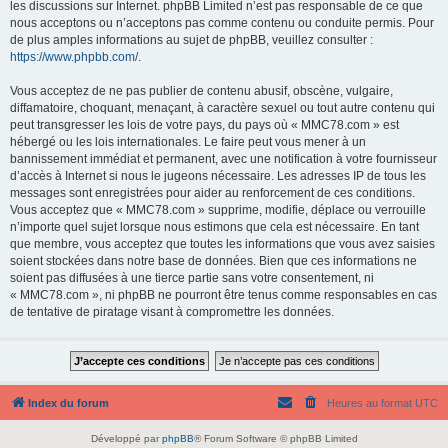
les discussions sur Internet. phpBB Limited n’est pas responsable de ce que
nous acceptons ou n’acceptons pas comme contenu ou conduite permis. Pour
de plus amples informations au sujet de phpBB, veuillez consulter :
https://www.phpbb.com/
.
Vous acceptez de ne pas publier de contenu abusif, obscène, vulgaire,
diffamatoire, choquant, menaçant, à caractère sexuel ou tout autre contenu qui
peut transgresser les lois de votre pays, du pays où « MMC78.com » est
hébergé ou les lois internationales. Le faire peut vous mener à un
bannissement immédiat et permanent, avec une notification à votre fournisseur
d’accès à Internet si nous le jugeons nécessaire. Les adresses IP de tous les
messages sont enregistrées pour aider au renforcement de ces conditions.
Vous acceptez que « MMC78.com » supprime, modifie, déplace ou verrouille
n’importe quel sujet lorsque nous estimons que cela est nécessaire. En tant
que membre, vous acceptez que toutes les informations que vous avez saisies
soient stockées dans notre base de données. Bien que ces informations ne
soient pas diffusées à une tierce partie sans votre consentement, ni
« MMC78.com », ni phpBB ne pourront être tenus comme responsables en cas
de tentative de piratage visant à compromettre les données.
Index du forum
Heures au format
UTC
Développé par
phpBB
® Forum Software © phpBB Limited