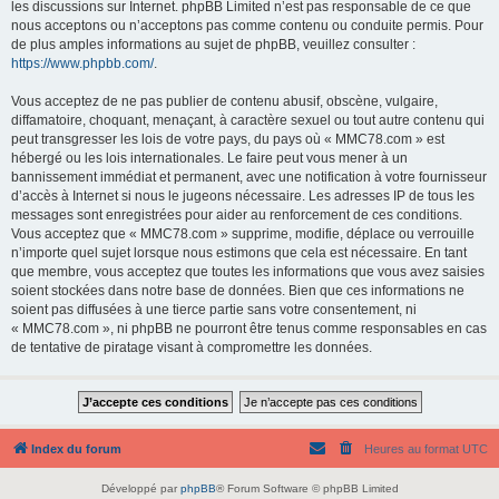
les discussions sur Internet. phpBB Limited n’est pas responsable de ce que
nous acceptons ou n’acceptons pas comme contenu ou conduite permis. Pour
de plus amples informations au sujet de phpBB, veuillez consulter :
https://www.phpbb.com/
.
Vous acceptez de ne pas publier de contenu abusif, obscène, vulgaire,
diffamatoire, choquant, menaçant, à caractère sexuel ou tout autre contenu qui
peut transgresser les lois de votre pays, du pays où « MMC78.com » est
hébergé ou les lois internationales. Le faire peut vous mener à un
bannissement immédiat et permanent, avec une notification à votre fournisseur
d’accès à Internet si nous le jugeons nécessaire. Les adresses IP de tous les
messages sont enregistrées pour aider au renforcement de ces conditions.
Vous acceptez que « MMC78.com » supprime, modifie, déplace ou verrouille
n’importe quel sujet lorsque nous estimons que cela est nécessaire. En tant
que membre, vous acceptez que toutes les informations que vous avez saisies
soient stockées dans notre base de données. Bien que ces informations ne
soient pas diffusées à une tierce partie sans votre consentement, ni
« MMC78.com », ni phpBB ne pourront être tenus comme responsables en cas
de tentative de piratage visant à compromettre les données.
Index du forum
Heures au format
UTC
Développé par
phpBB
® Forum Software © phpBB Limited