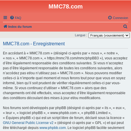
MMC78.com
FAQ
Connexion
R
Index du forum
e
Langue :
c
MMC78.com - Enregistrement
h
En accédant à « MMC78.com » (désigné ci-après par « nous », « notre »,
e
« nos », « MMC78.com », « https://mmc78.com/mmc/phpBB3 »), vous acceptez
r
d’être légalement responsable des conditions suivantes. Si vous n’acceptez
pas d’être légalement responsable de toutes les conditions suivantes, alors
c
n’accédez pas et/ou n’utilisez pas « MMC78.com ». Nous pouvons modifier
h
celles-ci à n’importe quel moment et nous ferons tout pour que vous en soyez
e
informé, bien qu’il soit prudent de vérifier régulièrement celles-ci par vous-
même. Si vous continuez d’utiliser « MMC78.com » alors que des
r
changements ont été effectués, vous acceptez d’être légalement responsable
des conditions découlant des mises à jour et/ou modifications.
Nos forums sont développés par phpBB (désigné ci-après par « ils », « eux »,
« leur », « logiciel phpBB », « www.phpbb.com », « phpBB Limited »,
« Équipes phpBB ») qui est un script libre de forum, déclaré sous la licence «
GNU General Public License v2
» (désigné ci-après par « GPL ») et qui peut
être téléchargé depuis
www.phpbb.com
. Le logiciel phpBB facilite seulement