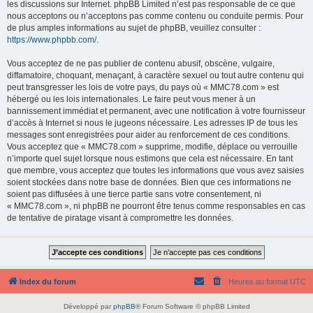
les discussions sur Internet. phpBB Limited n’est pas responsable de ce que
nous acceptons ou n’acceptons pas comme contenu ou conduite permis. Pour
de plus amples informations au sujet de phpBB, veuillez consulter :
https://www.phpbb.com/
.
Vous acceptez de ne pas publier de contenu abusif, obscène, vulgaire,
diffamatoire, choquant, menaçant, à caractère sexuel ou tout autre contenu qui
peut transgresser les lois de votre pays, du pays où « MMC78.com » est
hébergé ou les lois internationales. Le faire peut vous mener à un
bannissement immédiat et permanent, avec une notification à votre fournisseur
d’accès à Internet si nous le jugeons nécessaire. Les adresses IP de tous les
messages sont enregistrées pour aider au renforcement de ces conditions.
Vous acceptez que « MMC78.com » supprime, modifie, déplace ou verrouille
n’importe quel sujet lorsque nous estimons que cela est nécessaire. En tant
que membre, vous acceptez que toutes les informations que vous avez saisies
soient stockées dans notre base de données. Bien que ces informations ne
soient pas diffusées à une tierce partie sans votre consentement, ni
« MMC78.com », ni phpBB ne pourront être tenus comme responsables en cas
de tentative de piratage visant à compromettre les données.
Index du forum
Heures au format
UTC
Développé par
phpBB
® Forum Software © phpBB Limited