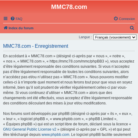
MMC78.com
FAQ
Connexion
R
Index du forum
e
Langue :
c
MMC78.com - Enregistrement
h
En accédant à « MMC78.com » (désigné ci-après par « nous », « notre »,
e
« nos », « MMC78.com », « https://mmc78.com/mmc/phpBB3 »), vous acceptez
r
d’être légalement responsable des conditions suivantes. Si vous n’acceptez
pas d’être légalement responsable de toutes les conditions suivantes, alors
c
n’accédez pas et/ou n’utilisez pas « MMC78.com ». Nous pouvons modifier
h
celles-ci à n’importe quel moment et nous ferons tout pour que vous en soyez
e
informé, bien qu’il soit prudent de vérifier régulièrement celles-ci par vous-
même. Si vous continuez d’utiliser « MMC78.com » alors que des
r
changements ont été effectués, vous acceptez d’être légalement responsable
des conditions découlant des mises à jour et/ou modifications.
Nos forums sont développés par phpBB (désigné ci-après par « ils », « eux »,
« leur », « logiciel phpBB », « www.phpbb.com », « phpBB Limited »,
« Équipes phpBB ») qui est un script libre de forum, déclaré sous la licence «
GNU General Public License v2
» (désigné ci-après par « GPL ») et qui peut
être téléchargé depuis
www.phpbb.com
. Le logiciel phpBB facilite seulement