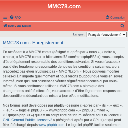
MMC78.com
FAQ
Connexion
R
Index du forum
e
Langue :
c
MMC78.com - Enregistrement
h
En accédant à « MMC78.com » (désigné ci-après par « nous », « notre »,
e
« nos », « MMC78.com », « https://mmc78.com/mmc/phpBB3 »), vous acceptez
r
d’être légalement responsable des conditions suivantes. Si vous n’acceptez
pas d’être légalement responsable de toutes les conditions suivantes, alors
c
n’accédez pas et/ou n’utilisez pas « MMC78.com ». Nous pouvons modifier
h
celles-ci à n’importe quel moment et nous ferons tout pour que vous en soyez
e
informé, bien qu’il soit prudent de vérifier régulièrement celles-ci par vous-
même. Si vous continuez d’utiliser « MMC78.com » alors que des
r
changements ont été effectués, vous acceptez d’être légalement responsable
des conditions découlant des mises à jour et/ou modifications.
Nos forums sont développés par phpBB (désigné ci-après par « ils », « eux »,
« leur », « logiciel phpBB », « www.phpbb.com », « phpBB Limited »,
« Équipes phpBB ») qui est un script libre de forum, déclaré sous la licence «
GNU General Public License v2
» (désigné ci-après par « GPL ») et qui peut
être téléchargé depuis
www.phpbb.com
. Le logiciel phpBB facilite seulement