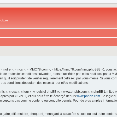
oiture
 « notre », « nos », « MMC78.com », « https://mmc78.com/mmc/phpBB3 »), vous acc
e de toutes les conditions suivantes, alors n’accédez pas et/ou n’utilisez pas « 
en qu’il soit prudent de vérifier régulièrement celles-ci par vous-même. Si vous 
 des conditions découlant des mises à jour et/ou modifications.
ls », « eux », « leur », « logiciel phpBB », « www.phpbb.com », « phpBB Limited »,
-après par « GPL ») et qui peut être téléchargé depuis
www.phpbb.com
. Le logicie
acceptons pas comme contenu ou conduite permis. Pour de plus amples informations
lgaire, diffamatoire, choquant, menaçant, à caractère sexuel ou tout autre contenu 