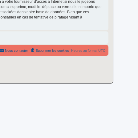
à votre fournisseur d’accès à Internet si nous le jugeons
om » supprime, modifie, déplace ou verrouille n’importe quel
nt stockées dans notre base de données. Bien que ces
onsables en cas de tentative de piratage visant à
Nous contacter
Supprimer les cookies
Heures au format
UTC