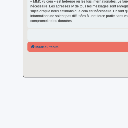
« MMC78.com » est hébergé ou les lois internationales. Le fair
nécessaire. Les adresses IP de tous les messages sont enregi
sujet lorsque nous estimons que cela est nécessaire. En tant 
informations ne soient pas diffusées à une tierce partie sans
compromettre les données.
Index du forum