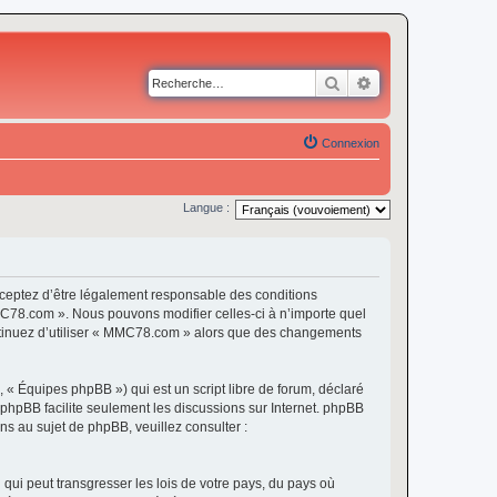
Rechercher
Recherche avancé
Connexion
Langue :
eptez d’être légalement responsable des conditions
MMC78.com ». Nous pouvons modifier celles-ci à n’importe quel
continuez d’utiliser « MMC78.com » alors que des changements
 « Équipes phpBB ») qui est un script libre de forum, déclaré
l phpBB facilite seulement les discussions sur Internet. phpBB
 au sujet de phpBB, veuillez consulter :
qui peut transgresser les lois de votre pays, du pays où