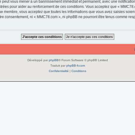
e peut vous mener à un bannissement immédiat et permanent, avec une notification 
strées pour aider au renforcement de ces conditions. Vous acceptez que « MMC78.c
que membre, vous acceptez que toutes les informations que vous avez saisies soie
 votre consentement, ni « MMC78.com », ni phpBB ne pourront être tenus comme resp
Développé par
phpBB
® Forum Software © phpBB Limited
Traduit par
phpBB-fr.com
Confidentialité
|
Conditions