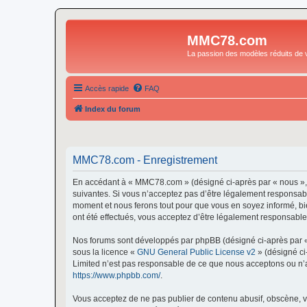
MMC78.com
La passion des modèles réduits de v
Accès rapide
FAQ
Index du forum
MMC78.com - Enregistrement
En accédant à « MMC78.com » (désigné ci-après par « nous »,
suivantes. Si vous n’acceptez pas d’être légalement responsabl
moment et nous ferons tout pour que vous en soyez informé, bi
ont été effectués, vous acceptez d’être légalement responsable
Nos forums sont développés par phpBB (désigné ci-après par « i
sous la licence «
GNU General Public License v2
» (désigné ci
Limited n’est pas responsable de ce que nous acceptons ou n’
https://www.phpbb.com/
.
Vous acceptez de ne pas publier de contenu abusif, obscène, vu