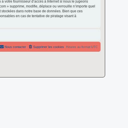
à votre fournisseur d’accès à Internet si nous le jugeons
om » supprime, modifie, déplace ou verrouille n’importe quel
nt stockées dans notre base de données. Bien que ces
onsables en cas de tentative de piratage visant à
Nous contacter
Supprimer les cookies
Heures au format
UTC