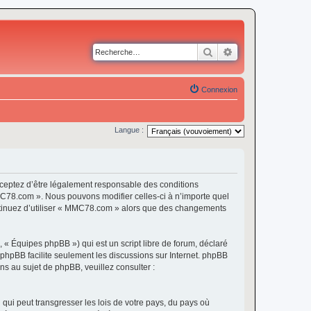
Rechercher
Recherche avancé
Connexion
Langue :
eptez d’être légalement responsable des conditions
MMC78.com ». Nous pouvons modifier celles-ci à n’importe quel
continuez d’utiliser « MMC78.com » alors que des changements
 « Équipes phpBB ») qui est un script libre de forum, déclaré
l phpBB facilite seulement les discussions sur Internet. phpBB
 au sujet de phpBB, veuillez consulter :
qui peut transgresser les lois de votre pays, du pays où