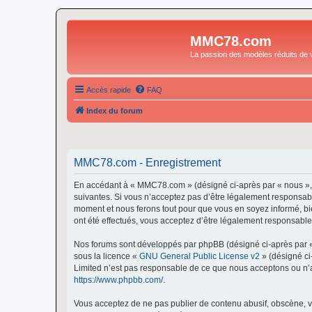
MMC78.com
La passion des modèles réduits de v
Accès rapide
FAQ
Index du forum
MMC78.com - Enregistrement
En accédant à « MMC78.com » (désigné ci-après par « nous »,
suivantes. Si vous n’acceptez pas d’être légalement responsabl
moment et nous ferons tout pour que vous en soyez informé, bi
ont été effectués, vous acceptez d’être légalement responsable
Nos forums sont développés par phpBB (désigné ci-après par « i
sous la licence «
GNU General Public License v2
» (désigné ci
Limited n’est pas responsable de ce que nous acceptons ou n’
https://www.phpbb.com/
.
Vous acceptez de ne pas publier de contenu abusif, obscène, vu