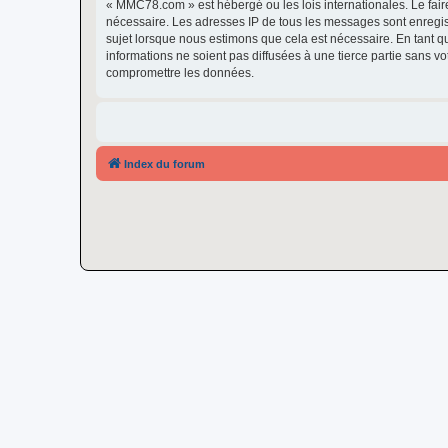
« MMC78.com » est hébergé ou les lois internationales. Le fair
nécessaire. Les adresses IP de tous les messages sont enregi
sujet lorsque nous estimons que cela est nécessaire. En tant 
informations ne soient pas diffusées à une tierce partie sans
compromettre les données.
Index du forum