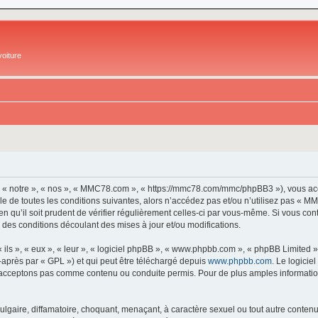
oiture
 « notre », « nos », « MMC78.com », « https://mmc78.com/mmc/phpBB3 »), vous acc
e de toutes les conditions suivantes, alors n’accédez pas et/ou n’utilisez pas « 
en qu’il soit prudent de vérifier régulièrement celles-ci par vous-même. Si vous 
 des conditions découlant des mises à jour et/ou modifications.
ls », « eux », « leur », « logiciel phpBB », « www.phpbb.com », « phpBB Limited »,
-après par « GPL ») et qui peut être téléchargé depuis
www.phpbb.com
. Le logicie
acceptons pas comme contenu ou conduite permis. Pour de plus amples informations
lgaire, diffamatoire, choquant, menaçant, à caractère sexuel ou tout autre contenu 