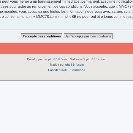
e peut vous mener à un bannissement immédiat et permanent, avec une notification 
strées pour aider au renforcement de ces conditions. Vous acceptez que « MMC78.c
que membre, vous acceptez que toutes les informations que vous avez saisies soie
 votre consentement, ni « MMC78.com », ni phpBB ne pourront être tenus comme resp
Développé par
phpBB
® Forum Software © phpBB Limited
Traduit par
phpBB-fr.com
Confidentialité
|
Conditions