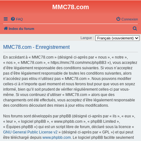
MMC78.com
FAQ
Connexion
R
Index du forum
e
Langue :
c
MMC78.com - Enregistrement
h
En accédant à « MMC78.com » (désigné ci-après par « nous », « notre »,
e
« nos », « MMC78.com », « https://mmc78.com/mmc/phpBB3 »), vous acceptez
r
d’être légalement responsable des conditions suivantes. Si vous n’acceptez
pas d’être légalement responsable de toutes les conditions suivantes, alors
c
n’accédez pas et/ou n’utilisez pas « MMC78.com ». Nous pouvons modifier
h
celles-ci à n’importe quel moment et nous ferons tout pour que vous en soyez
e
informé, bien qu’il soit prudent de vérifier régulièrement celles-ci par vous-
même. Si vous continuez d’utiliser « MMC78.com » alors que des
r
changements ont été effectués, vous acceptez d’être légalement responsable
des conditions découlant des mises à jour et/ou modifications.
Nos forums sont développés par phpBB (désigné ci-après par « ils », « eux »,
« leur », « logiciel phpBB », « www.phpbb.com », « phpBB Limited »,
« Équipes phpBB ») qui est un script libre de forum, déclaré sous la licence «
GNU General Public License v2
» (désigné ci-après par « GPL ») et qui peut
être téléchargé depuis
www.phpbb.com
. Le logiciel phpBB facilite seulement