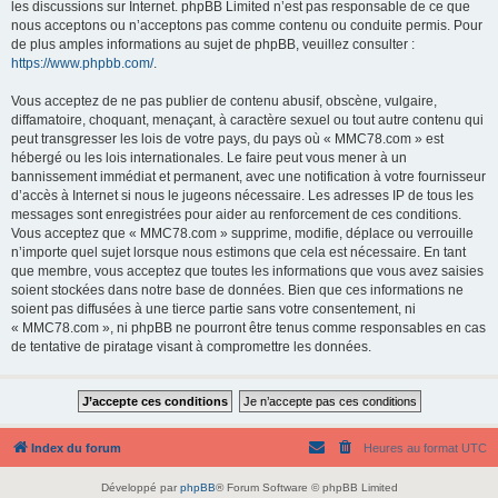
les discussions sur Internet. phpBB Limited n’est pas responsable de ce que
nous acceptons ou n’acceptons pas comme contenu ou conduite permis. Pour
de plus amples informations au sujet de phpBB, veuillez consulter :
https://www.phpbb.com/
.
Vous acceptez de ne pas publier de contenu abusif, obscène, vulgaire,
diffamatoire, choquant, menaçant, à caractère sexuel ou tout autre contenu qui
peut transgresser les lois de votre pays, du pays où « MMC78.com » est
hébergé ou les lois internationales. Le faire peut vous mener à un
bannissement immédiat et permanent, avec une notification à votre fournisseur
d’accès à Internet si nous le jugeons nécessaire. Les adresses IP de tous les
messages sont enregistrées pour aider au renforcement de ces conditions.
Vous acceptez que « MMC78.com » supprime, modifie, déplace ou verrouille
n’importe quel sujet lorsque nous estimons que cela est nécessaire. En tant
que membre, vous acceptez que toutes les informations que vous avez saisies
soient stockées dans notre base de données. Bien que ces informations ne
soient pas diffusées à une tierce partie sans votre consentement, ni
« MMC78.com », ni phpBB ne pourront être tenus comme responsables en cas
de tentative de piratage visant à compromettre les données.
Index du forum
Heures au format
UTC
Développé par
phpBB
® Forum Software © phpBB Limited