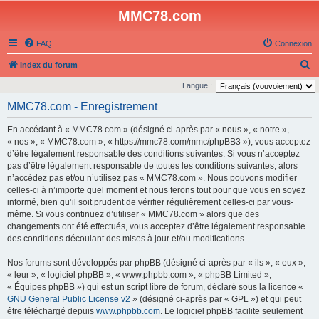
MMC78.com
FAQ
Connexion
R
Index du forum
e
Langue :
c
MMC78.com - Enregistrement
h
En accédant à « MMC78.com » (désigné ci-après par « nous », « notre »,
e
« nos », « MMC78.com », « https://mmc78.com/mmc/phpBB3 »), vous acceptez
r
d’être légalement responsable des conditions suivantes. Si vous n’acceptez
pas d’être légalement responsable de toutes les conditions suivantes, alors
c
n’accédez pas et/ou n’utilisez pas « MMC78.com ». Nous pouvons modifier
h
celles-ci à n’importe quel moment et nous ferons tout pour que vous en soyez
e
informé, bien qu’il soit prudent de vérifier régulièrement celles-ci par vous-
même. Si vous continuez d’utiliser « MMC78.com » alors que des
r
changements ont été effectués, vous acceptez d’être légalement responsable
des conditions découlant des mises à jour et/ou modifications.
Nos forums sont développés par phpBB (désigné ci-après par « ils », « eux »,
« leur », « logiciel phpBB », « www.phpbb.com », « phpBB Limited »,
« Équipes phpBB ») qui est un script libre de forum, déclaré sous la licence «
GNU General Public License v2
» (désigné ci-après par « GPL ») et qui peut
être téléchargé depuis
www.phpbb.com
. Le logiciel phpBB facilite seulement