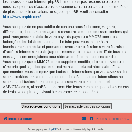
les discussions sur Internet. phpBB Limited n’est pas responsable de ce que
nous acceptons ou n’acceptons pas comme contenu ou conduite permis. Pour
de plus amples informations au sujet de phpBB, veuillez consulter :
https://www.phpbb.com/
.
Vous acceptez de ne pas publier de contenu abusif, obscène, vulgaire,
diffamatoire, choquant, menaçant, à caractère sexuel ou tout autre contenu qui
peut transgresser les lois de votre pays, du pays où « MMC78.com » est
hébergé ou les lois internationales. Le faire peut vous mener à un
bannissement immédiat et permanent, avec une notification à votre fournisseur
d’accès à Internet si nous le jugeons nécessaire. Les adresses IP de tous les
messages sont enregistrées pour aider au renforcement de ces conditions.
Vous acceptez que « MMC78.com » supprime, modifie, déplace ou verrouille
n’importe quel sujet lorsque nous estimons que cela est nécessaire. En tant
que membre, vous acceptez que toutes les informations que vous avez saisies
soient stockées dans notre base de données. Bien que ces informations ne
soient pas diffusées à une tierce partie sans votre consentement, ni
« MMC78.com », ni phpBB ne pourront être tenus comme responsables en cas
de tentative de piratage visant à compromettre les données.
Index du forum
Heures au format
UTC
Développé par
phpBB
® Forum Software © phpBB Limited