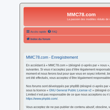
MMC78.com
La passion des modèles réduits de v
Accès rapide
FAQ
Index du forum
MMC78.com - Enregistrement
En accédant à « MMC78.com » (désigné ci-après par « nous »,
suivantes. Si vous n’acceptez pas d’être légalement responsabl
moment et nous ferons tout pour que vous en soyez informé, bi
ont été effectués, vous acceptez d’être légalement responsable
Nos forums sont développés par phpBB (désigné ci-après par « i
sous la licence «
GNU General Public License v2
» (désigné ci
Limited n’est pas responsable de ce que nous acceptons ou n’
https://www.phpbb.com/
.
Vous acceptez de ne pas publier de contenu abusif, obscène, vu