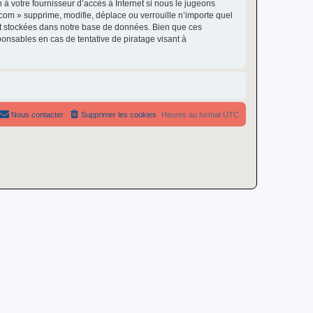
à votre fournisseur d’accès à Internet si nous le jugeons
om » supprime, modifie, déplace ou verrouille n’importe quel
nt stockées dans notre base de données. Bien que ces
onsables en cas de tentative de piratage visant à
Nous contacter
Supprimer les cookies
Heures au format
UTC