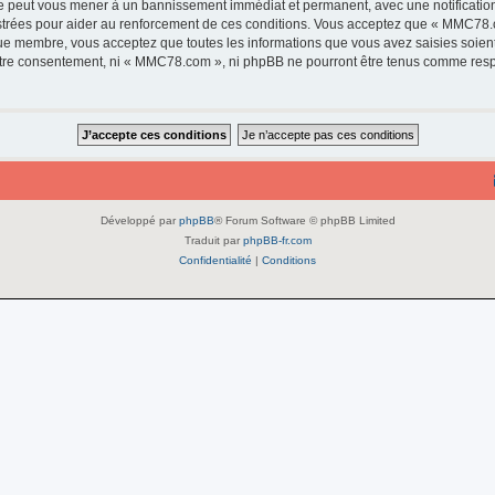
e peut vous mener à un bannissement immédiat et permanent, avec une notification 
strées pour aider au renforcement de ces conditions. Vous acceptez que « MMC78.c
que membre, vous acceptez que toutes les informations que vous avez saisies soie
 votre consentement, ni « MMC78.com », ni phpBB ne pourront être tenus comme resp
Développé par
phpBB
® Forum Software © phpBB Limited
Traduit par
phpBB-fr.com
Confidentialité
|
Conditions