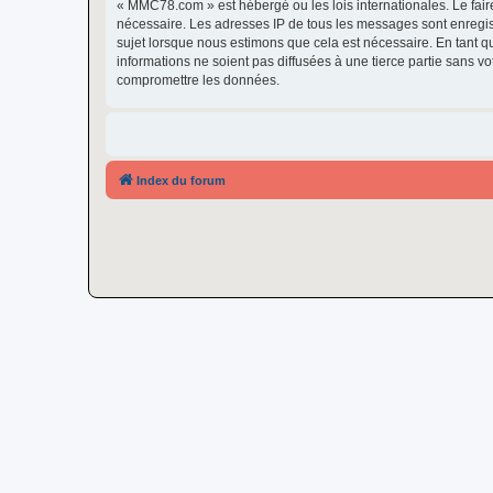
« MMC78.com » est hébergé ou les lois internationales. Le fair
nécessaire. Les adresses IP de tous les messages sont enregi
sujet lorsque nous estimons que cela est nécessaire. En tant 
informations ne soient pas diffusées à une tierce partie sans
compromettre les données.
Index du forum