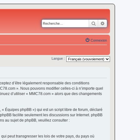
Rechercher
Recherche avancé
Connexion
Langue :
eptez d’être légalement responsable des conditions
MMC78.com ». Nous pouvons modifier celles-ci à n’importe quel
continuez d’utiliser « MMC78.com » alors que des changements
 « Équipes phpBB ») qui est un script libre de forum, déclaré
l phpBB facilite seulement les discussions sur Internet. phpBB
 au sujet de phpBB, veuillez consulter :
qui peut transgresser les lois de votre pays, du pays où