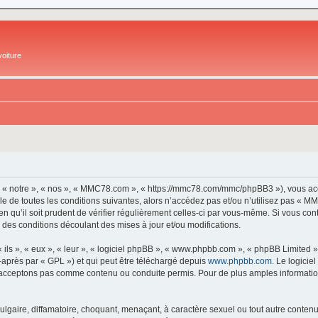
oiture
 « notre », « nos », « MMC78.com », « https://mmc78.com/mmc/phpBB3 »), vous acc
e de toutes les conditions suivantes, alors n’accédez pas et/ou n’utilisez pas « 
en qu’il soit prudent de vérifier régulièrement celles-ci par vous-même. Si vous 
 des conditions découlant des mises à jour et/ou modifications.
ls », « eux », « leur », « logiciel phpBB », « www.phpbb.com », « phpBB Limited »,
-après par « GPL ») et qui peut être téléchargé depuis
www.phpbb.com
. Le logicie
acceptons pas comme contenu ou conduite permis. Pour de plus amples informations
lgaire, diffamatoire, choquant, menaçant, à caractère sexuel ou tout autre contenu 