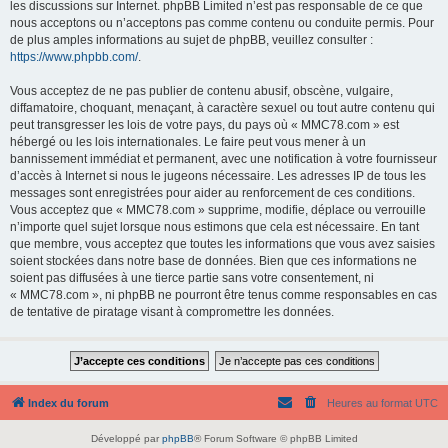
les discussions sur Internet. phpBB Limited n’est pas responsable de ce que
nous acceptons ou n’acceptons pas comme contenu ou conduite permis. Pour
de plus amples informations au sujet de phpBB, veuillez consulter :
https://www.phpbb.com/
.
Vous acceptez de ne pas publier de contenu abusif, obscène, vulgaire,
diffamatoire, choquant, menaçant, à caractère sexuel ou tout autre contenu qui
peut transgresser les lois de votre pays, du pays où « MMC78.com » est
hébergé ou les lois internationales. Le faire peut vous mener à un
bannissement immédiat et permanent, avec une notification à votre fournisseur
d’accès à Internet si nous le jugeons nécessaire. Les adresses IP de tous les
messages sont enregistrées pour aider au renforcement de ces conditions.
Vous acceptez que « MMC78.com » supprime, modifie, déplace ou verrouille
n’importe quel sujet lorsque nous estimons que cela est nécessaire. En tant
que membre, vous acceptez que toutes les informations que vous avez saisies
soient stockées dans notre base de données. Bien que ces informations ne
soient pas diffusées à une tierce partie sans votre consentement, ni
« MMC78.com », ni phpBB ne pourront être tenus comme responsables en cas
de tentative de piratage visant à compromettre les données.
Index du forum
Heures au format
UTC
Développé par
phpBB
® Forum Software © phpBB Limited