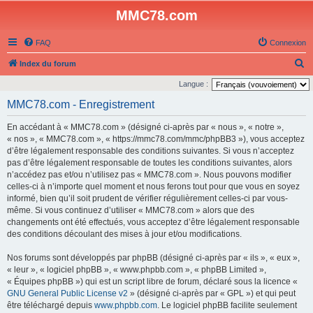
MMC78.com
FAQ
Connexion
R
Index du forum
e
Langue :
c
MMC78.com - Enregistrement
h
En accédant à « MMC78.com » (désigné ci-après par « nous », « notre »,
e
« nos », « MMC78.com », « https://mmc78.com/mmc/phpBB3 »), vous acceptez
r
d’être légalement responsable des conditions suivantes. Si vous n’acceptez
pas d’être légalement responsable de toutes les conditions suivantes, alors
c
n’accédez pas et/ou n’utilisez pas « MMC78.com ». Nous pouvons modifier
h
celles-ci à n’importe quel moment et nous ferons tout pour que vous en soyez
e
informé, bien qu’il soit prudent de vérifier régulièrement celles-ci par vous-
même. Si vous continuez d’utiliser « MMC78.com » alors que des
r
changements ont été effectués, vous acceptez d’être légalement responsable
des conditions découlant des mises à jour et/ou modifications.
Nos forums sont développés par phpBB (désigné ci-après par « ils », « eux »,
« leur », « logiciel phpBB », « www.phpbb.com », « phpBB Limited »,
« Équipes phpBB ») qui est un script libre de forum, déclaré sous la licence «
GNU General Public License v2
» (désigné ci-après par « GPL ») et qui peut
être téléchargé depuis
www.phpbb.com
. Le logiciel phpBB facilite seulement