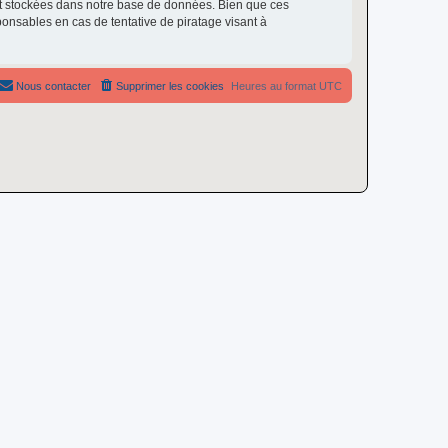
nt stockées dans notre base de données. Bien que ces
onsables en cas de tentative de piratage visant à
Nous contacter
Supprimer les cookies
Heures au format
UTC