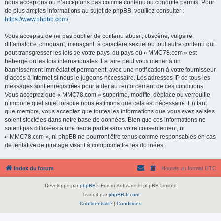
nous acceptons ou n’acceptons pas comme contenu ou conduite permis. Pour
de plus amples informations au sujet de phpBB, veuillez consulter :
https://www.phpbb.com/
.
Vous acceptez de ne pas publier de contenu abusif, obscène, vulgaire,
diffamatoire, choquant, menaçant, à caractère sexuel ou tout autre contenu qui
peut transgresser les lois de votre pays, du pays où « MMC78.com » est
hébergé ou les lois internationales. Le faire peut vous mener à un
bannissement immédiat et permanent, avec une notification à votre fournisseur
d’accès à Internet si nous le jugeons nécessaire. Les adresses IP de tous les
messages sont enregistrées pour aider au renforcement de ces conditions.
Vous acceptez que « MMC78.com » supprime, modifie, déplace ou verrouille
n’importe quel sujet lorsque nous estimons que cela est nécessaire. En tant
que membre, vous acceptez que toutes les informations que vous avez saisies
soient stockées dans notre base de données. Bien que ces informations ne
soient pas diffusées à une tierce partie sans votre consentement, ni
« MMC78.com », ni phpBB ne pourront être tenus comme responsables en cas
de tentative de piratage visant à compromettre les données.
Index du forum
Heures au format
UTC
Développé par
phpBB
® Forum Software © phpBB Limited
Traduit par
phpBB-fr.com
Confidentialité
|
Conditions