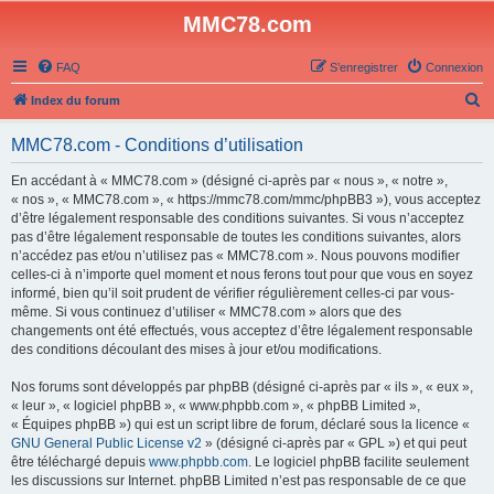
MMC78.com
FAQ
S’enregistrer
Connexion
R
Index du forum
e
MMC78.com - Conditions d’utilisation
c
h
En accédant à « MMC78.com » (désigné ci-après par « nous », « notre »,
« nos », « MMC78.com », « https://mmc78.com/mmc/phpBB3 »), vous acceptez
e
d’être légalement responsable des conditions suivantes. Si vous n’acceptez
r
pas d’être légalement responsable de toutes les conditions suivantes, alors
n’accédez pas et/ou n’utilisez pas « MMC78.com ». Nous pouvons modifier
c
celles-ci à n’importe quel moment et nous ferons tout pour que vous en soyez
h
informé, bien qu’il soit prudent de vérifier régulièrement celles-ci par vous-
même. Si vous continuez d’utiliser « MMC78.com » alors que des
e
changements ont été effectués, vous acceptez d’être légalement responsable
r
des conditions découlant des mises à jour et/ou modifications.
Nos forums sont développés par phpBB (désigné ci-après par « ils », « eux »,
« leur », « logiciel phpBB », « www.phpbb.com », « phpBB Limited »,
« Équipes phpBB ») qui est un script libre de forum, déclaré sous la licence «
GNU General Public License v2
» (désigné ci-après par « GPL ») et qui peut
être téléchargé depuis
www.phpbb.com
. Le logiciel phpBB facilite seulement
les discussions sur Internet. phpBB Limited n’est pas responsable de ce que