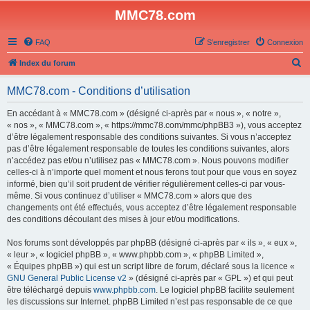
MMC78.com
FAQ
S’enregistrer
Connexion
R
Index du forum
e
MMC78.com - Conditions d’utilisation
c
h
En accédant à « MMC78.com » (désigné ci-après par « nous », « notre »,
« nos », « MMC78.com », « https://mmc78.com/mmc/phpBB3 »), vous acceptez
e
d’être légalement responsable des conditions suivantes. Si vous n’acceptez
r
pas d’être légalement responsable de toutes les conditions suivantes, alors
n’accédez pas et/ou n’utilisez pas « MMC78.com ». Nous pouvons modifier
c
celles-ci à n’importe quel moment et nous ferons tout pour que vous en soyez
h
informé, bien qu’il soit prudent de vérifier régulièrement celles-ci par vous-
même. Si vous continuez d’utiliser « MMC78.com » alors que des
e
changements ont été effectués, vous acceptez d’être légalement responsable
r
des conditions découlant des mises à jour et/ou modifications.
Nos forums sont développés par phpBB (désigné ci-après par « ils », « eux »,
« leur », « logiciel phpBB », « www.phpbb.com », « phpBB Limited »,
« Équipes phpBB ») qui est un script libre de forum, déclaré sous la licence «
GNU General Public License v2
» (désigné ci-après par « GPL ») et qui peut
être téléchargé depuis
www.phpbb.com
. Le logiciel phpBB facilite seulement
les discussions sur Internet. phpBB Limited n’est pas responsable de ce que