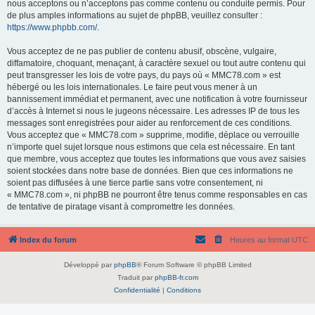
nous acceptons ou n’acceptons pas comme contenu ou conduite permis. Pour
de plus amples informations au sujet de phpBB, veuillez consulter :
https://www.phpbb.com/
.
Vous acceptez de ne pas publier de contenu abusif, obscène, vulgaire,
diffamatoire, choquant, menaçant, à caractère sexuel ou tout autre contenu qui
peut transgresser les lois de votre pays, du pays où « MMC78.com » est
hébergé ou les lois internationales. Le faire peut vous mener à un
bannissement immédiat et permanent, avec une notification à votre fournisseur
d’accès à Internet si nous le jugeons nécessaire. Les adresses IP de tous les
messages sont enregistrées pour aider au renforcement de ces conditions.
Vous acceptez que « MMC78.com » supprime, modifie, déplace ou verrouille
n’importe quel sujet lorsque nous estimons que cela est nécessaire. En tant
que membre, vous acceptez que toutes les informations que vous avez saisies
soient stockées dans notre base de données. Bien que ces informations ne
soient pas diffusées à une tierce partie sans votre consentement, ni
« MMC78.com », ni phpBB ne pourront être tenus comme responsables en cas
de tentative de piratage visant à compromettre les données.
Index du forum
Heures au format
UTC
Développé par
phpBB
® Forum Software © phpBB Limited
Traduit par
phpBB-fr.com
Confidentialité
|
Conditions