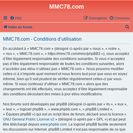
MMC78.com
FAQ
S’enregistrer
Connexion
R
Index du forum
e
MMC78.com - Conditions d’utilisation
c
h
En accédant à « MMC78.com » (désigné ci-après par « nous », « notre »,
« nos », « MMC78.com », « https://mmc78.com/mmc/phpBB3 »), vous acceptez
e
d’être légalement responsable des conditions suivantes. Si vous n’acceptez
r
pas d’être légalement responsable de toutes les conditions suivantes, alors
n’accédez pas et/ou n’utilisez pas « MMC78.com ». Nous pouvons modifier
c
celles-ci à n’importe quel moment et nous ferons tout pour que vous en soyez
h
informé, bien qu’il soit prudent de vérifier régulièrement celles-ci par vous-
même. Si vous continuez d’utiliser « MMC78.com » alors que des
e
changements ont été effectués, vous acceptez d’être légalement responsable
r
des conditions découlant des mises à jour et/ou modifications.
Nos forums sont développés par phpBB (désigné ci-après par « ils », « eux »,
« leur », « logiciel phpBB », « www.phpbb.com », « phpBB Limited »,
« Équipes phpBB ») qui est un script libre de forum, déclaré sous la licence «
GNU General Public License v2
» (désigné ci-après par « GPL ») et qui peut
être téléchargé depuis
www.phpbb.com
. Le logiciel phpBB facilite seulement
les discussions sur Internet. phpBB Limited n’est pas responsable de ce que