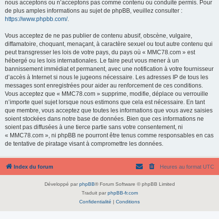
nous acceptons ou n’acceptons pas comme contenu ou conduite permis. Pour
de plus amples informations au sujet de phpBB, veuillez consulter :
https://www.phpbb.com/
.
Vous acceptez de ne pas publier de contenu abusif, obscène, vulgaire,
diffamatoire, choquant, menaçant, à caractère sexuel ou tout autre contenu qui
peut transgresser les lois de votre pays, du pays où « MMC78.com » est
hébergé ou les lois internationales. Le faire peut vous mener à un
bannissement immédiat et permanent, avec une notification à votre fournisseur
d’accès à Internet si nous le jugeons nécessaire. Les adresses IP de tous les
messages sont enregistrées pour aider au renforcement de ces conditions.
Vous acceptez que « MMC78.com » supprime, modifie, déplace ou verrouille
n’importe quel sujet lorsque nous estimons que cela est nécessaire. En tant
que membre, vous acceptez que toutes les informations que vous avez saisies
soient stockées dans notre base de données. Bien que ces informations ne
soient pas diffusées à une tierce partie sans votre consentement, ni
« MMC78.com », ni phpBB ne pourront être tenus comme responsables en cas
de tentative de piratage visant à compromettre les données.
Index du forum
Heures au format
UTC
Développé par
phpBB
® Forum Software © phpBB Limited
Traduit par
phpBB-fr.com
Confidentialité
|
Conditions