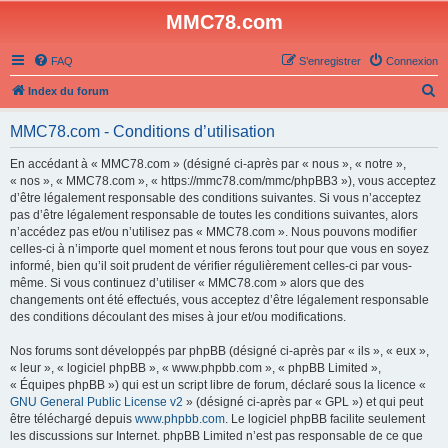
MMC78.com
FAQ
S’enregistrer
Connexion
R
Index du forum
e
MMC78.com - Conditions d’utilisation
c
h
En accédant à « MMC78.com » (désigné ci-après par « nous », « notre »,
« nos », « MMC78.com », « https://mmc78.com/mmc/phpBB3 »), vous acceptez
e
d’être légalement responsable des conditions suivantes. Si vous n’acceptez
r
pas d’être légalement responsable de toutes les conditions suivantes, alors
n’accédez pas et/ou n’utilisez pas « MMC78.com ». Nous pouvons modifier
c
celles-ci à n’importe quel moment et nous ferons tout pour que vous en soyez
h
informé, bien qu’il soit prudent de vérifier régulièrement celles-ci par vous-
même. Si vous continuez d’utiliser « MMC78.com » alors que des
e
changements ont été effectués, vous acceptez d’être légalement responsable
r
des conditions découlant des mises à jour et/ou modifications.
Nos forums sont développés par phpBB (désigné ci-après par « ils », « eux »,
« leur », « logiciel phpBB », « www.phpbb.com », « phpBB Limited »,
« Équipes phpBB ») qui est un script libre de forum, déclaré sous la licence «
GNU General Public License v2
» (désigné ci-après par « GPL ») et qui peut
être téléchargé depuis
www.phpbb.com
. Le logiciel phpBB facilite seulement
les discussions sur Internet. phpBB Limited n’est pas responsable de ce que