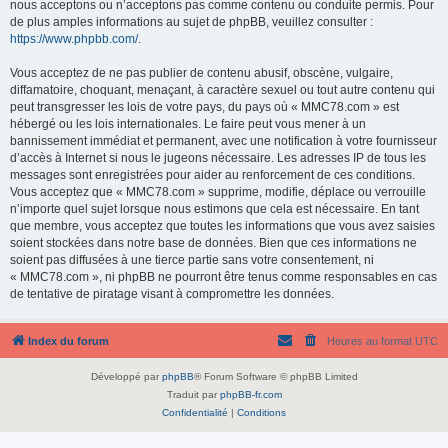
nous acceptons ou n’acceptons pas comme contenu ou conduite permis. Pour
de plus amples informations au sujet de phpBB, veuillez consulter :
https://www.phpbb.com/
.
Vous acceptez de ne pas publier de contenu abusif, obscène, vulgaire,
diffamatoire, choquant, menaçant, à caractère sexuel ou tout autre contenu qui
peut transgresser les lois de votre pays, du pays où « MMC78.com » est
hébergé ou les lois internationales. Le faire peut vous mener à un
bannissement immédiat et permanent, avec une notification à votre fournisseur
d’accès à Internet si nous le jugeons nécessaire. Les adresses IP de tous les
messages sont enregistrées pour aider au renforcement de ces conditions.
Vous acceptez que « MMC78.com » supprime, modifie, déplace ou verrouille
n’importe quel sujet lorsque nous estimons que cela est nécessaire. En tant
que membre, vous acceptez que toutes les informations que vous avez saisies
soient stockées dans notre base de données. Bien que ces informations ne
soient pas diffusées à une tierce partie sans votre consentement, ni
« MMC78.com », ni phpBB ne pourront être tenus comme responsables en cas
de tentative de piratage visant à compromettre les données.
Index du forum
Heures au format
UTC
Développé par
phpBB
® Forum Software © phpBB Limited
Traduit par
phpBB-fr.com
Confidentialité
|
Conditions