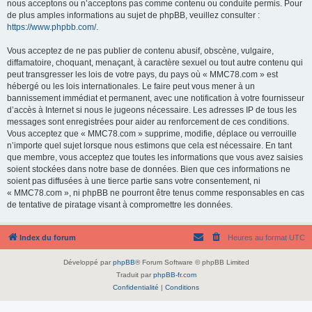
nous acceptons ou n’acceptons pas comme contenu ou conduite permis. Pour
de plus amples informations au sujet de phpBB, veuillez consulter :
https://www.phpbb.com/
.
Vous acceptez de ne pas publier de contenu abusif, obscène, vulgaire,
diffamatoire, choquant, menaçant, à caractère sexuel ou tout autre contenu qui
peut transgresser les lois de votre pays, du pays où « MMC78.com » est
hébergé ou les lois internationales. Le faire peut vous mener à un
bannissement immédiat et permanent, avec une notification à votre fournisseur
d’accès à Internet si nous le jugeons nécessaire. Les adresses IP de tous les
messages sont enregistrées pour aider au renforcement de ces conditions.
Vous acceptez que « MMC78.com » supprime, modifie, déplace ou verrouille
n’importe quel sujet lorsque nous estimons que cela est nécessaire. En tant
que membre, vous acceptez que toutes les informations que vous avez saisies
soient stockées dans notre base de données. Bien que ces informations ne
soient pas diffusées à une tierce partie sans votre consentement, ni
« MMC78.com », ni phpBB ne pourront être tenus comme responsables en cas
de tentative de piratage visant à compromettre les données.
Index du forum
Heures au format
UTC
Développé par
phpBB
® Forum Software © phpBB Limited
Traduit par
phpBB-fr.com
Confidentialité
|
Conditions