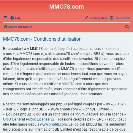
MMC78.com
FAQ
S’enregistrer
Connexion
R
Index du forum
e
MMC78.com - Conditions d’utilisation
c
h
En accédant à « MMC78.com » (désigné ci-après par « nous », « notre »,
« nos », « MMC78.com », « https://mmc78.com/mmc/phpBB3 »), vous acceptez
e
d’être légalement responsable des conditions suivantes. Si vous n’acceptez
r
pas d’être légalement responsable de toutes les conditions suivantes, alors
n’accédez pas et/ou n’utilisez pas « MMC78.com ». Nous pouvons modifier
c
celles-ci à n’importe quel moment et nous ferons tout pour que vous en soyez
h
informé, bien qu’il soit prudent de vérifier régulièrement celles-ci par vous-
même. Si vous continuez d’utiliser « MMC78.com » alors que des
e
changements ont été effectués, vous acceptez d’être légalement responsable
r
des conditions découlant des mises à jour et/ou modifications.
Nos forums sont développés par phpBB (désigné ci-après par « ils », « eux »,
« leur », « logiciel phpBB », « www.phpbb.com », « phpBB Limited »,
« Équipes phpBB ») qui est un script libre de forum, déclaré sous la licence «
GNU General Public License v2
» (désigné ci-après par « GPL ») et qui peut
être téléchargé depuis
www.phpbb.com
. Le logiciel phpBB facilite seulement
les discussions sur Internet. phpBB Limited n’est pas responsable de ce que