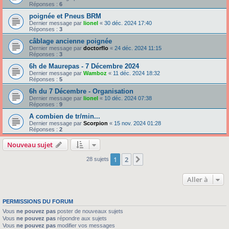
Réponses :
6
poignée et Pneus BRM
Dernier message par
lionel
«
30 déc. 2024 17:40
Réponses :
3
câblage ancienne poignée
Dernier message par
doctorflo
«
24 déc. 2024 11:15
Réponses :
3
6h de Maurepas - 7 Décembre 2024
Dernier message par
Wamboz
«
11 déc. 2024 18:32
Réponses :
5
6h du 7 Décembre - Organisation
Dernier message par
lionel
«
10 déc. 2024 07:38
Réponses :
9
A combien de tr/min...
Dernier message par
Scorpion
«
15 nov. 2024 01:28
Réponses :
2
Nouveau sujet
1
2
Suivante
28 sujets
Aller à
PERMISSIONS DU FORUM
Vous
ne pouvez pas
poster de nouveaux sujets
Vous
ne pouvez pas
répondre aux sujets
Vous
ne pouvez pas
modifier vos messages