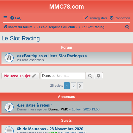
MMC78.com
FAQ
S’enregistrer
Connexion
R
Index du forum
- Les disciplines du club -
Le Slot Racing
e
Le Slot Racing
c
Forum
h
e
>>>Boutiques et liens Slot Racing<<<
les liens essentiels...
r
c
Rechercher
Recherche avanc
Nouveau sujet
h
e
1
2
Suivante
28 sujets
r
Annonces
-Les dates à retenir
Dernier message par
Bureau MMC
«
15 févr. 2026 13:56
Sujets
6h de Maurepas - 28 Novembre 2026