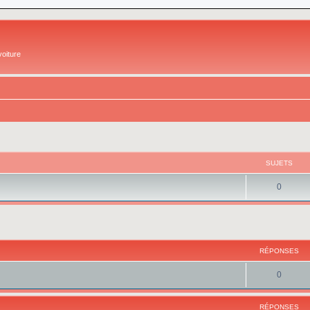
oiture
SUJETS
0
cher
cherche avancée
RÉPONSES
0
RÉPONSES