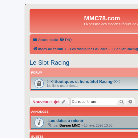
MMC78.com
La passion des modèles réduits de v
Accès rapide
FAQ
Index du forum
- Les disciplines du club -
Le Slot Racing
Le Slot Racing
FORUM
>>>Boutiques et liens Slot Racing<<<
les liens essentiels...
Recher
Re
Nouveau sujet
ANNONCES
-Les dates à retenir
par
Bureau MMC
»
15 févr. 2026 13:56
SUJETS