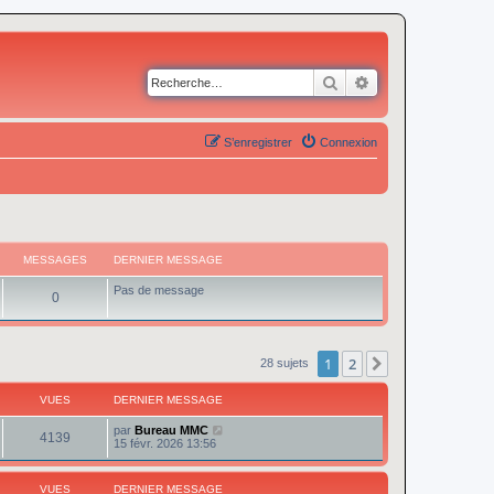
Rechercher
Recherche avancé
S’enregistrer
Connexion
MESSAGES
DERNIER MESSAGE
Pas de message
0
1
2
Suivante
28 sujets
VUES
DERNIER MESSAGE
par
Bureau MMC
4139
15 févr. 2026 13:56
VUES
DERNIER MESSAGE