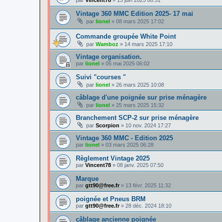
Vintage 360 MMC Edition 2025- 17 mai
par
lionel
»
08 mars 2025 17:02
Commande groupée White Point
par
Wamboz
»
14 mars 2025 17:10
Vintage organisation.
par
lionel
»
05 mai 2025 06:02
Suivi "courses "
par
lionel
»
26 mars 2025 10:08
câblage d'une poignée sur prise ménagère
par
lionel
»
25 mars 2025 15:32
Branchement SCP-2 sur prise ménagère
par
Scorpion
»
10 nov. 2024 17:27
Vintage 360 MMC - Edition 2025
par
lionel
»
03 mars 2025 06:28
Règlement Vintage 2025
par
Vincent78
»
08 janv. 2025 07:50
Marque
par
gtt90@free.fr
»
13 févr. 2025 11:32
poignée et Pneus BRM
par
gtt90@free.fr
»
28 déc. 2024 18:10
câblage ancienne poignée