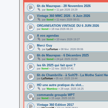
6h de Maurepas - 28 Novembre 2026
par
lionel
»
11 juin 2026 19:29
Vintage 360 MMC 2026 - 6 Juin 2026
par
lionel
»
11 mars 2026 08:01
ORGANISATION VINTAGE DU 6 JUIN 2026
par
lionel
»
18 mai 2026 06:24
A vos agendas
par
lionel
»
10 mars 2026 19:27
Merci Guy
par
LaTortue
»
08 févr. 2026 09:06
6h de Maurepas - 6 Décembre 2025
par
lionel
»
24 juil. 2025 15:59
les 6h 2025 qui fait quoi ?
par
lionel
»
12 nov. 2025 07:41
6h de Chambrille - à Solt79 - La Mothe Saint He
par
LaTortue
»
05 oct. 2025 19:44
HO une autre pratique du slot...
par
Wamboz
»
28 sept. 2025 16:25
commande groupée WPT
par
lionel
»
15 sept. 2025 10:20
Vintage 360 Edition 2017
par
Vincent78
»
13 juin 2025 08:51