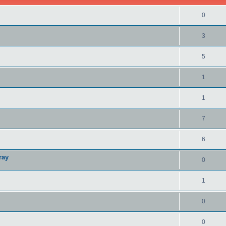
0
3
5
1
1
7
6
ray
0
1
0
0