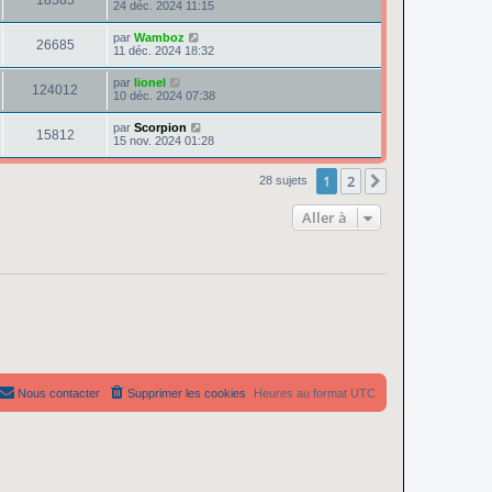
18585
24 déc. 2024 11:15
par
Wamboz
26685
11 déc. 2024 18:32
par
lionel
124012
10 déc. 2024 07:38
par
Scorpion
15812
15 nov. 2024 01:28
1
2
Suivante
28 sujets
Aller à
Nous contacter
Supprimer les cookies
Heures au format
UTC