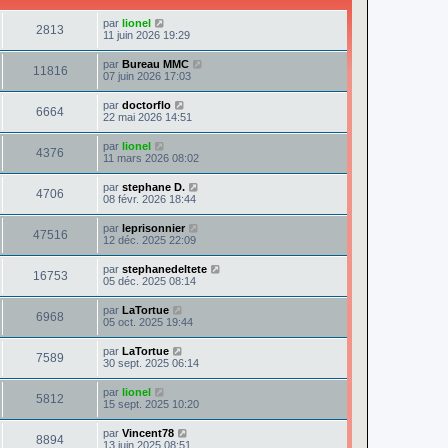
par
lionel
2813
11 juin 2026 19:29
par
Bureau MMC
11816
07 juin 2026 17:03
par
doctorflo
6664
22 mai 2026 14:51
par
lionel
4376
11 mars 2026 08:02
par
stephane D.
4706
08 févr. 2026 18:44
par
leprisonnier
47516
12 déc. 2025 22:09
par
stephanedeltete
16753
05 déc. 2025 08:14
par
LaTortue
6968
05 oct. 2025 19:44
par
LaTortue
7589
30 sept. 2025 06:14
par
lionel
5812
15 sept. 2025 10:20
par
Vincent78
8894
13 juin 2025 08:51