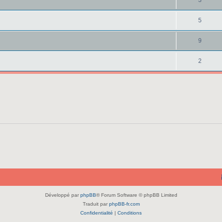
3
5
9
2
Développé par
phpBB
® Forum Software © phpBB Limited
Traduit par
phpBB-fr.com
Confidentialité
|
Conditions