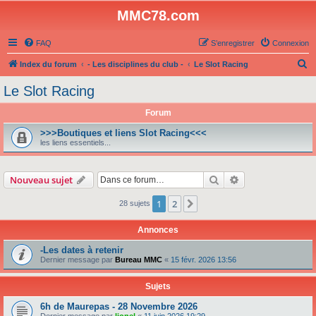
MMC78.com
FAQ
S’enregistrer
Connexion
R
Index du forum
- Les disciplines du club -
Le Slot Racing
e
Le Slot Racing
c
Forum
h
e
>>>Boutiques et liens Slot Racing<<<
les liens essentiels...
r
c
Rechercher
Recherche avanc
Nouveau sujet
h
e
1
2
Suivante
28 sujets
r
Annonces
-Les dates à retenir
Dernier message par
Bureau MMC
«
15 févr. 2026 13:56
Sujets
6h de Maurepas - 28 Novembre 2026