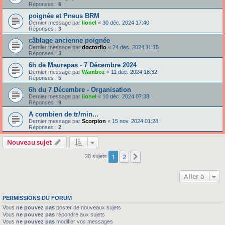
Réponses :
6
poignée et Pneus BRM
Dernier message par
lionel
«
30 déc. 2024 17:40
Réponses :
3
câblage ancienne poignée
Dernier message par
doctorflo
«
24 déc. 2024 11:15
Réponses :
3
6h de Maurepas - 7 Décembre 2024
Dernier message par
Wamboz
«
11 déc. 2024 18:32
Réponses :
5
6h du 7 Décembre - Organisation
Dernier message par
lionel
«
10 déc. 2024 07:38
Réponses :
9
A combien de tr/min...
Dernier message par
Scorpion
«
15 nov. 2024 01:28
Réponses :
2
Nouveau sujet
1
2
Suivante
28 sujets
Aller à
PERMISSIONS DU FORUM
Vous
ne pouvez pas
poster de nouveaux sujets
Vous
ne pouvez pas
répondre aux sujets
Vous
ne pouvez pas
modifier vos messages