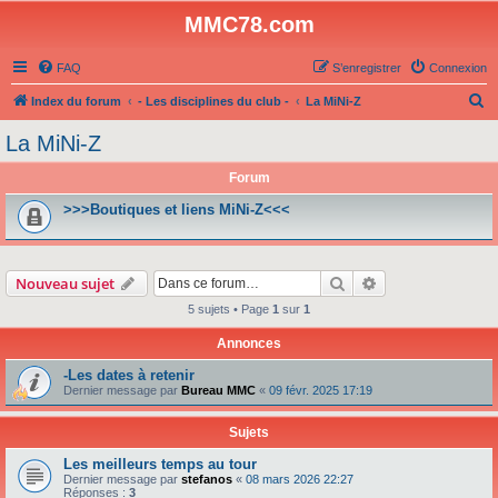
MMC78.com
FAQ
S’enregistrer
Connexion
R
Index du forum
- Les disciplines du club -
La MiNi-Z
e
La MiNi-Z
c
Forum
h
e
>>>Boutiques et liens MiNi-Z<<<
r
c
Rechercher
Recherche avanc
Nouveau sujet
h
5 sujets • Page
1
sur
1
e
r
Annonces
-Les dates à retenir
Dernier message par
Bureau MMC
«
09 févr. 2025 17:19
Sujets
Les meilleurs temps au tour
Dernier message par
stefanos
«
08 mars 2026 22:27
Réponses :
3