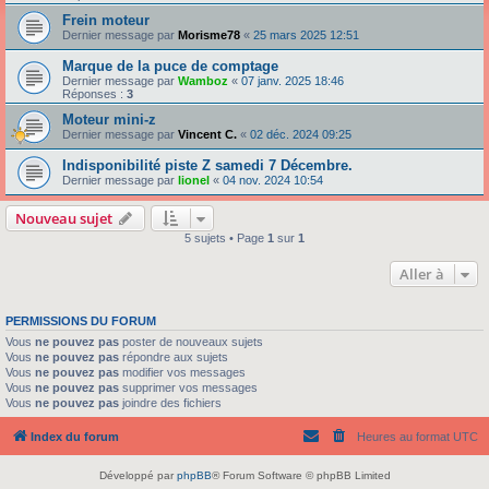
Frein moteur
Dernier message par
Morisme78
«
25 mars 2025 12:51
Marque de la puce de comptage
Dernier message par
Wamboz
«
07 janv. 2025 18:46
Réponses :
3
Moteur mini-z
Dernier message par
Vincent C.
«
02 déc. 2024 09:25
Indisponibilité piste Z samedi 7 Décembre.
Dernier message par
lionel
«
04 nov. 2024 10:54
Nouveau sujet
5 sujets • Page
1
sur
1
Aller à
PERMISSIONS DU FORUM
Vous
ne pouvez pas
poster de nouveaux sujets
Vous
ne pouvez pas
répondre aux sujets
Vous
ne pouvez pas
modifier vos messages
Vous
ne pouvez pas
supprimer vos messages
Vous
ne pouvez pas
joindre des fichiers
Index du forum
Heures au format
UTC
Développé par
phpBB
® Forum Software © phpBB Limited