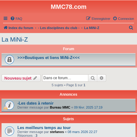
MMC78.com
FAQ
S’enregistrer
Connexion
R
Index du forum
- Les disciplines du club -
La MiNi-Z
e
La MiNi-Z
c
Forum
h
e
>>>Boutiques et liens MiNi-Z<<<
r
c
Rechercher
Recherche avanc
Nouveau sujet
h
5 sujets • Page
1
sur
1
e
r
Annonces
-Les dates à retenir
Dernier message par
Bureau MMC
«
09 févr. 2025 17:19
Sujets
Les meilleurs temps au tour
Dernier message par
stefanos
«
08 mars 2026 22:27
Réponses :
3