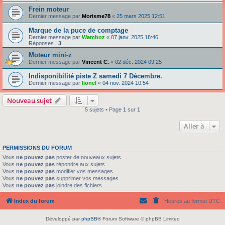
Frein moteur
Dernier message par
Morisme78
«
25 mars 2025 12:51
Marque de la puce de comptage
Dernier message par
Wamboz
«
07 janv. 2025 18:46
Réponses :
3
Moteur mini-z
Dernier message par
Vincent C.
«
02 déc. 2024 09:25
Indisponibilité piste Z samedi 7 Décembre.
Dernier message par
lionel
«
04 nov. 2024 10:54
Nouveau sujet
5 sujets • Page
1
sur
1
Aller à
PERMISSIONS DU FORUM
Vous
ne pouvez pas
poster de nouveaux sujets
Vous
ne pouvez pas
répondre aux sujets
Vous
ne pouvez pas
modifier vos messages
Vous
ne pouvez pas
supprimer vos messages
Vous
ne pouvez pas
joindre des fichiers
Index du forum
Heures au format
UTC
Développé par
phpBB
® Forum Software © phpBB Limited