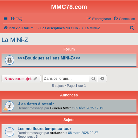
MMC78.com
FAQ
S’enregistrer
Connexion
R
Index du forum
- Les disciplines du club -
La MiNi-Z
e
La MiNi-Z
c
Forum
h
e
>>>Boutiques et liens MiNi-Z<<<
r
c
Rechercher
Recherche avanc
Nouveau sujet
h
5 sujets • Page
1
sur
1
e
r
Annonces
-Les dates à retenir
Dernier message par
Bureau MMC
«
09 févr. 2025 17:19
Sujets
Les meilleurs temps au tour
Dernier message par
stefanos
«
08 mars 2026 22:27
Réponses :
3