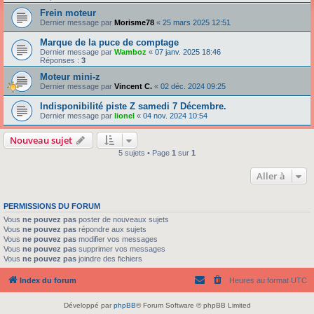
Frein moteur
Dernier message par
Morisme78
«
25 mars 2025 12:51
Marque de la puce de comptage
Dernier message par
Wamboz
«
07 janv. 2025 18:46
Réponses :
3
Moteur mini-z
Dernier message par
Vincent C.
«
02 déc. 2024 09:25
Indisponibilité piste Z samedi 7 Décembre.
Dernier message par
lionel
«
04 nov. 2024 10:54
Nouveau sujet
5 sujets • Page
1
sur
1
Aller à
PERMISSIONS DU FORUM
Vous
ne pouvez pas
poster de nouveaux sujets
Vous
ne pouvez pas
répondre aux sujets
Vous
ne pouvez pas
modifier vos messages
Vous
ne pouvez pas
supprimer vos messages
Vous
ne pouvez pas
joindre des fichiers
Index du forum
Heures au format
UTC
Développé par
phpBB
® Forum Software © phpBB Limited