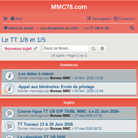
MMC78.com
FAQ
S’enregistrer
Connexion
R
Index du forum
- Les disciplines du club -
Le TT 1/8 et 1/5
e
Le TT 1/8 et 1/5
c
Rechercher
Recherche avanc
Nouveau sujet
h
14 sujets • Page
1
sur
1
e
Annonces
r
c
-Les dates à retenir
Dernier message par
Bureau MMC
«
15 févr. 2026 13:58
h
-Appel aux bénévoles: Ecole de pilotage
e
Dernier message par
Bureau MMC
«
02 févr. 2025 12:44
r
Sujets
Course ligue TT 1/8 O/P Th/BL MMC -Le 21 Juin 2026-
Dernier message par
Bureau MMC
«
17 mai 2026 17:42
TT Travaux 13 & 20 Juin 2026
Dernier message par
Bureau MMC
«
07 mai 2026 08:31
La calendrier TT 1/8 2026